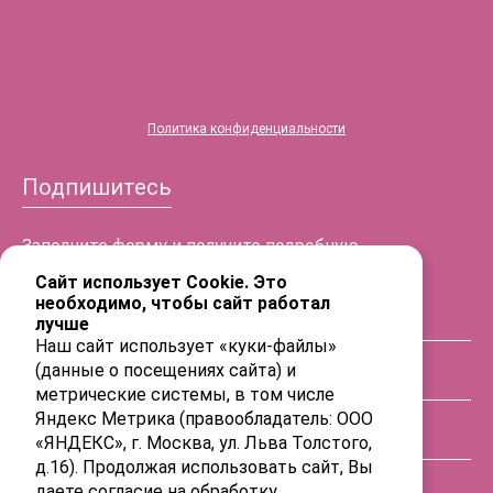
®
HYALREPAIR
-07
Политика конфиденциальности
Подпишитесь
Заполните форму и получите подробную
информацию!
Сайт использует Cookie. Это
необходимо, чтобы сайт работал
лучше
ФИО
Наш сайт использует «куки-файлы»
(данные о посещениях сайта) и
Телефон
метрические системы, в том числе
Яндекс Метрика (правообладатель: ООО
«ЯНДЕКС», г. Москва, ул. Льва Толстого,
E-mail
д.16). Продолжая использовать сайт, Вы
даете
согласие на обработку