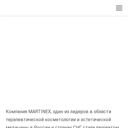
Вернуться назад
Дата публикации:
16.10.2025
Компания MARTINEX удостоена специального
приза «Глобальный вклад в эстетическую
медицину» на премии от «АиФ»
Компания MARTINEX, один из лидеров в области
терапевтической косметологии и эстетической
медицины в России и странах СНГ, стала лауреатом