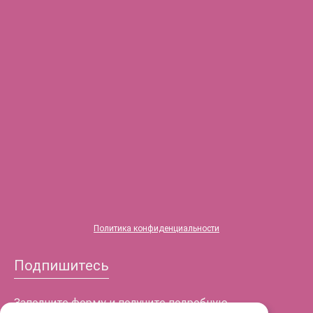
Во флаконах
®
HYALREPAIR
-05
ENDO
Политика конфиденциальности
Подпишитесь
Заполните форму и получите подробную