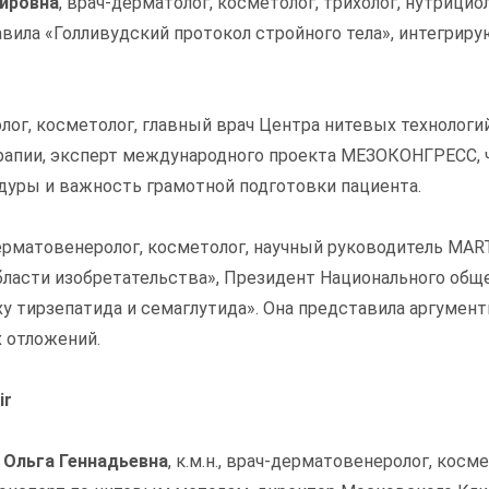
ировна
, врач-дерматолог, косметолог, трихолог, нутрициол
вила «Голливудский протокол стройного тела», интегрир
олог, косметолог, главный врач Центра нитевых технолог
апии, эксперт международного проекта МЕЗОКОНГРЕСС, ч
дуры и важность грамотной подготовки пациента.
ч-дерматовенеролог, косметолог, научный руководитель MA
области изобретательства», Президент Национального общ
у тирзепатида и семаглутида». Она представила аргуме
 отложений.
ir
 Ольга Геннадьевна
, к.м.н., врач-дерматовенеролог, кос