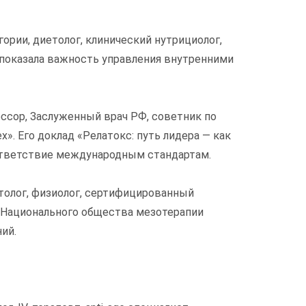
ории, диетолог, клинический нутрициолог,
 показала важность управления внутренними
офессор, Заслуженный врач РФ, советник по
. Его доклад «Релатокс: путь лидера — как
оответствие международным стандартам.
толог, физиолог, сертифицированный
 Национального общества мезотерапии
ий.