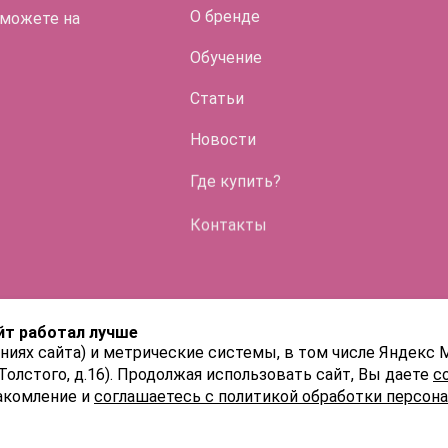
О бренде
 можете на
Обучение
Статьи
Во флако
Новости
HYALREPAI
Где купить?
ENDO
Контакты
HYALREPAI
HYALREPAI
йт работал лучше
HYALREPAI
ниях сайта) и метрические системы, в том числе Яндекс 
 Толстого, д.16). Продолжая использовать сайт, Вы даете
с
акомление и
соглашаетесь с политикой обработки персон