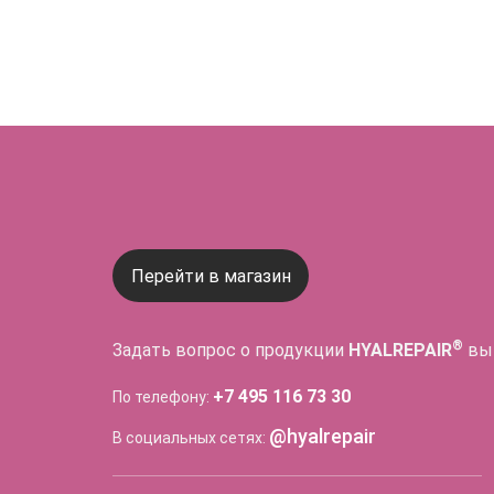
Перейти в магазин
®
Задать вопрос о продукции
HYALREPAIR
вы
+7 495 116 73 30
По телефону:
@hyalrepair
В социальных сетях: