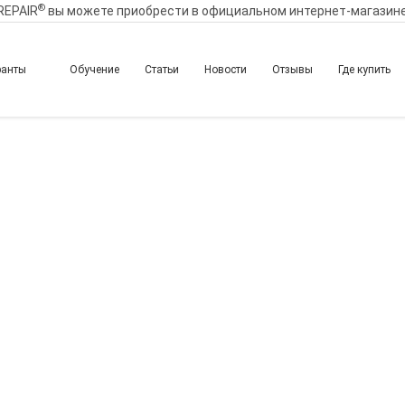
®
REPAIR
вы можете приобрести в официальном интернет-магазин
ранты
Обучение
Статьи
Новости
Отзывы
Где купить
ёр научно-практического интенсивна «ART AND SCIE
научно-практического интенс
C MEDICINE»