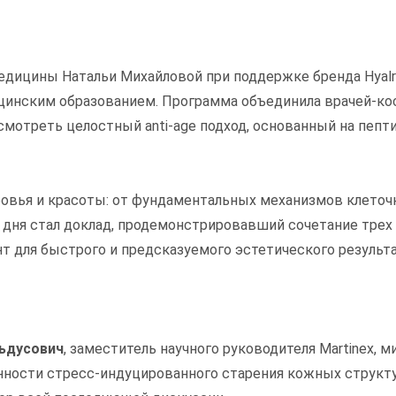
дицины Натальи Михайловой при поддержке бренда Hyalr
инским образованием. Программа объединила врачей-ко
смотреть целостный anti-age подход, основанный на пепт
ровья и красоты: от фундаментальных механизмов клеточ
дня стал доклад, продемонстрировавший сочетание трех 
 для быстрого и предсказуемого эстетического результа
ьдусович
, заместитель научного руководителя Martinex, м
нности стресс-индуцированного старения кожных структу