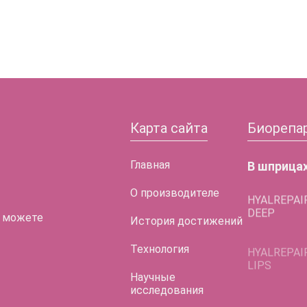
Карта сайта
Биорепа
Главная
В шприца
О производителе
HYALREPAI
DEEP
 можете
История достижений
HYALREPAI
LIPS
Технология
HYALREPAI
Научные
LIFT EYES
исследования