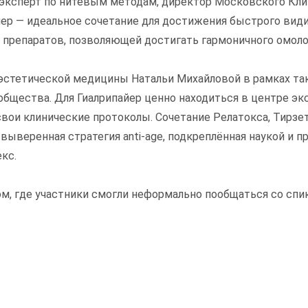
ксперт по нитевым методам, директор Московского Клин
ер — идеальное сочетание для достижения быстрого види
 препаратов, позволяющей достигать гармоничного омоло
стетической медицины Натальи Михайловой в рамках так
общества. Для Гиалрипайер ценно находиться в центре эк
вои клинические протоколы. Сочетание Релатокса, Тирзе
выверенная стратегия anti-age, подкреплённая наукой и 
кс.
, где участники смогли неформально пообщаться со спик