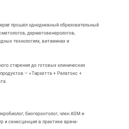
epair прошёл однодневный образовательный
сметологов, дерматовенерологов,
идных технологиях, витаминах и
ного старения до готовых клинических
продуктов — «Тирзетта + Релатокс +
та.
икробиолог, биогеронтолог, член ASM и
р и сенесценция в практике врача-