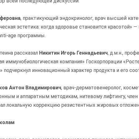
ор всей последующей дискуссии.
еферовна
, практикующий эндокринолог, врач высшей катег
ческая эстетика: когда здоровье становится красотой» —
nti-age программы.
теина рассказал
Никитин Игорь Геннадьевич
, д.м.н., пр
ая иммунобиологическая компания» Госкорпорации «Ростех»
» подчеркнул инновационный характер продукта и его с
ков Антон Владимирович
, врач-дерматовенеролог, косме
онным и аппаратным методикам, нитевому лифтингу, член
азал локальную коррекцию резистентных жировых отложен
околам