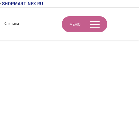
е
SHOP.MARTINEX.RU
Клиники
МЕНЮ
NCE OF AESTHETIC MEDICINE»
ивна «ART AND