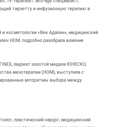
ог, IV-терапевт, anti-age специалист,
ующий тирзетту и инфузионную терапию в
ий и косметологии «Век Адалин», медицинский
лен НОМ, подробно разобрала влияние
RTINEX, лауреат золотой медали ЮНЕСКО,
ества мезотерапии (НОМ), выступила с
нтированные алгоритмы выбора между
метолог, пластический хирург, медицинский