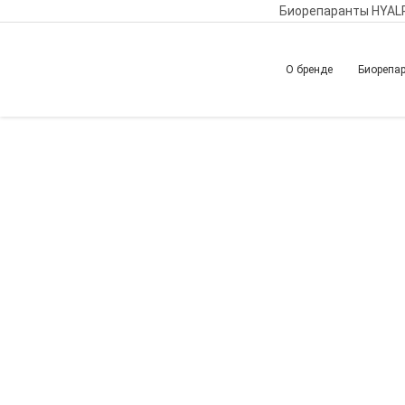
Биорепаранты HYAL
О бренде
Биорепа
Hyalrepair — партн
Главная
Новости
Вернуться назад
Дата публикации:
03.07.2026
Hyalrepair — партнёр 
SCIENCE OF AESTHETI