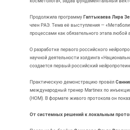
косметолога», задав фундаментальный вект
Продолжила программу
Гаптыкаева Лира З
член РАЭ. Тема её выступления — «Метаболи
процессами как обязательного этапа любой a
О разработке первого российского нейропро
научной деятельности холдинга «Национальн
создается первый российский нейропротеин
Практическую демонстрацию провёл
Санни
международный тренер Martinex по инъекци
(НОМ). В формате живого протокола он пок
От системных решений к локальным прот