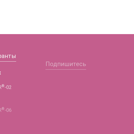
ранты
Подпишитесь
Заполните форму и
х
получите подробную
®
R
-02
информацию!
®
ФИО
R
-06
®
R
-02
Телефон