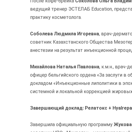
После кофе-брейка
Соколова Ольга Владим
ведущий тренер ЭСТЕЛАБ Education, предста
практику косметолога.
Соболева Людмила Игоревна
, врач-дермат
советник Казахстанского Общества Мезотер
анестезии на результат инъекционной проце
Михайлова Наталья Павловна
, к.м.н., вра
офицер бельгийского ордена «За заслуги в 
докладом «Инъекционные липолитики в эпох
системной и локальной коррекцией жировых
Завершающий доклад: Релатокс + Hyalrepa
Завершила официальную программу
Жукова