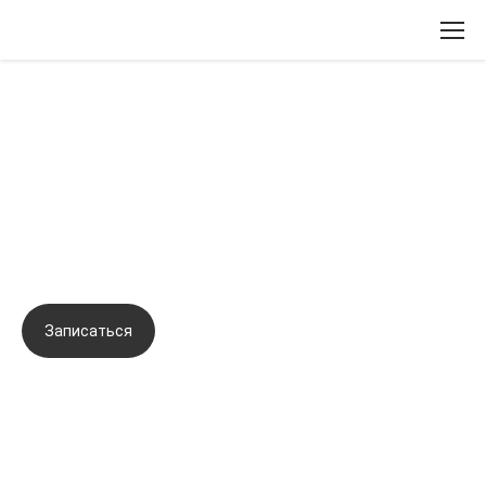
Вернуться назад
Усиленная PRP-терапия как
перспективный метод терапии
кожи
Записаться
Задать вопрос
Город:
Ростов-на-Дону
Начало семинара:
12.02.2020