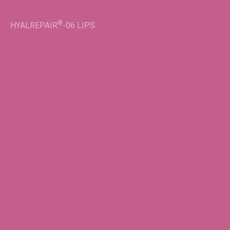
®
HYALREPAIR
-06
LIPS
®
HYALREPAIR
-02
LIFT EYES
Во флаконах
®
HYALREPAIR
-05
ENDO