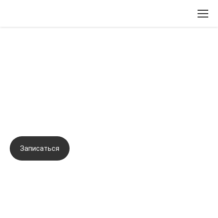
Вернуться назад
Тренинг по отработке навыков
контурной пластики, канюльных
техник введения биорепарантов
Записаться
Задать вопрос
Город:
Омск
Начало семинара:
20.01.2023