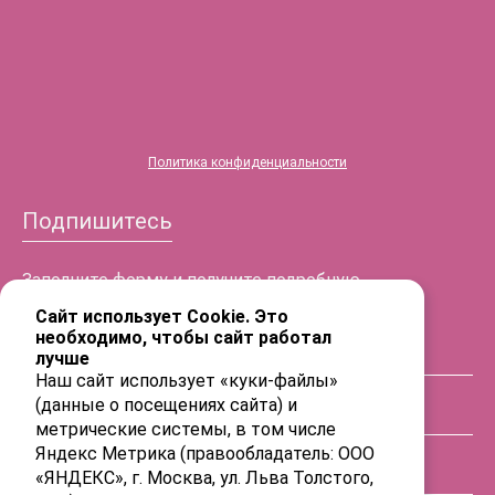
Политика конфиденциальности
Подпишитесь
Заполните форму и получите подробную
информацию!
Сайт использует Cookie. Это
необходимо, чтобы сайт работал
лучше
ФИО
Наш сайт использует «куки-файлы»
(данные о посещениях сайта) и
Телефон
метрические системы, в том числе
Яндекс Метрика (правообладатель: ООО
«ЯНДЕКС», г. Москва, ул. Льва Толстого,
E-mail