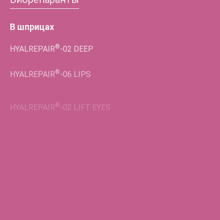
В шприцах
®
HYALREPAIR
-02
DEEP
®
HYALREPAIR
-06
LIPS
®
HYALREPAIR
-02
LIFT EYES
Во флаконах
®
HYALREPAIR
-05
ENDO