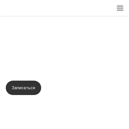
Вернуться назад
Тренинг по отработке навыков
контурной пластики, канюльных
техник введения биорепарантов
Записаться
Задать вопрос
Город:
Самара
Начало семинара:
05.09.2023