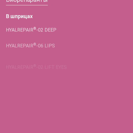
В шприцах
®
HYALREPAIR
-02
DEEP
®
HYALREPAIR
-06
LIPS
®
HYALREPAIR
-02
LIFT EYES
Во флаконах
®
HYALREPAIR
-05
ENDO