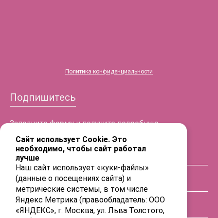
Политика конфиденциальности
Подпишитесь
Заполните форму и получите подробную
информацию!
Сайт использует Cookie. Это
необходимо, чтобы сайт работал
лучше
ФИО
Наш сайт использует «куки-файлы»
(данные о посещениях сайта) и
Телефон
метрические системы, в том числе
Яндекс Метрика (правообладатель: ООО
«ЯНДЕКС», г. Москва, ул. Льва Толстого,
E-mail