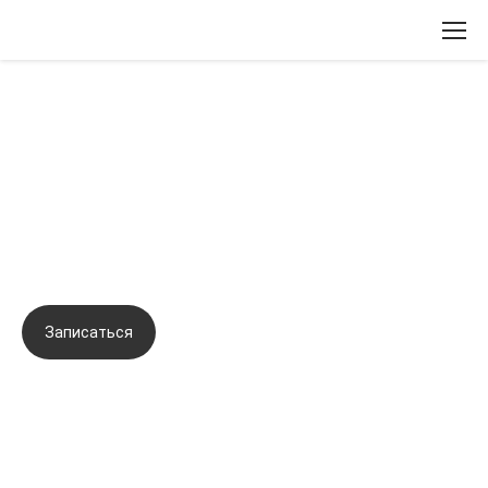
Вернуться назад
Тренинг по отработке навыков
контурной пластики, канюльных
техник введения биорепарантов
Записаться
Задать вопрос
Город:
Омск
Начало семинара:
23.10.2024