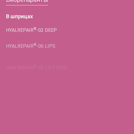
В шприцах
®
HYALREPAIR
-02
DEEP
®
HYALREPAIR
-06
LIPS
®
HYALREPAIR
-02
LIFT EYES
Во флаконах
®
HYALREPAIR
-05
ENDO