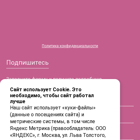
Политика конфиденциальности
Подпишитесь
Заполните форму и получите подробную
информацию!
Сайт использует Cookie. Это
необходимо, чтобы сайт работал
лучше
ФИО
Наш сайт использует «куки-файлы»
(данные о посещениях сайта) и
Телефон
метрические системы, в том числе
Яндекс Метрика (правообладатель: ООО
«ЯНДЕКС», г. Москва, ул. Льва Толстого,
E-mail