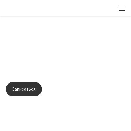
Вернуться назад
Тренинг по отработке навыков
контурной пластики, канюльных
техник введения биорепарантов
Записаться
Задать вопрос
Город:
Екатеринбург
Начало семинара:
08.02.2024