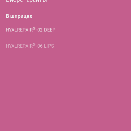
В шприцах
®
HYALREPAIR
-02
DEEP
®
HYALREPAIR
-06
LIPS
®
HYALREPAIR
-02
LIFT EYES
Во флаконах
®
HYALREPAIR
-05
ENDO