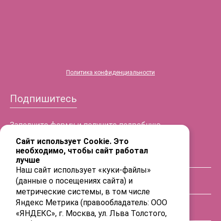
Политика конфиденциальности
Подпишитесь
Заполните форму и получите подробную
информацию!
Сайт использует Cookie. Это
необходимо, чтобы сайт работал
лучше
ФИО
Наш сайт использует «куки-файлы»
(данные о посещениях сайта) и
Телефон
метрические системы, в том числе
Яндекс Метрика (правообладатель: ООО
«ЯНДЕКС», г. Москва, ул. Льва Толстого,
E-mail