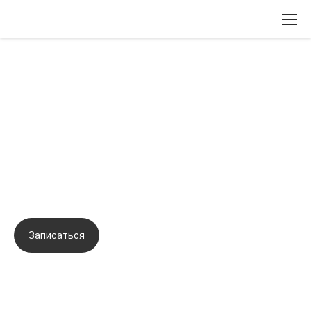
Вернуться назад
Тренинг по отработке навыков
ботулинотерапии, контурной
пластики, канюльных техник
введения биорепарантов
Записаться
Задать вопрос
Город:
Новосибирск
Начало семинара:
16.11.2021