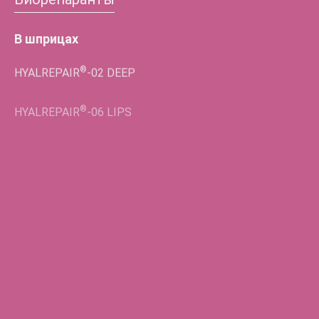
В шприцах
®
HYALREPAIR
-02
DEEP
®
HYALREPAIR
-06
LIPS
®
HYALREPAIR
-02
LIFT EYES
Во флаконах
®
HYALREPAIR
-05
ENDO