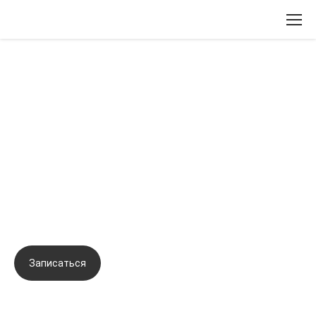
Вернуться назад
Синергизм в омоложении.
Сочетание технологий
ботулинотерапии, контурной
пластики и биорепарации для
индивидуального подхода
Записаться
Задать вопрос
Город:
Москва
Начало семинара:
23.11.2023