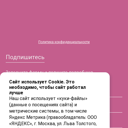
®
HYALREPAIR
-07
Политика конфиденциальности
Подпишитесь
Заполните форму и получите подробную
информацию!
Сайт использует Cookie. Это
необходимо, чтобы сайт работал
лучше
ФИО
Наш сайт использует «куки-файлы»
(данные о посещениях сайта) и
Телефон
метрические системы, в том числе
Яндекс Метрика (правообладатель: ООО
«ЯНДЕКС», г. Москва, ул. Льва Толстого,
E-mail