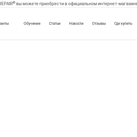
®
REPAIR
вы можете приобрести в официальном интернет-магазин
ранты
Обучение
Статьи
Новости
Отзывы
Где купить
ские аспекты применен
й области с целью омо
ического вмешательств