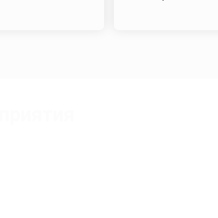
приятия
Лопатина Светлана Витальевна
Сертифицированный тренер