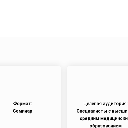
Город:
Омск
Начало семинара:
30.07.2026
Формат:
Целевая аудитория:
Семинар
Специалисты c высши
средним медицинск
образованием