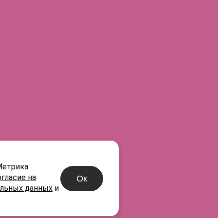
нах
®
R
-05
®
R
-06
®
R
-07
Метрика
огласие на
Ок
альных данных
и