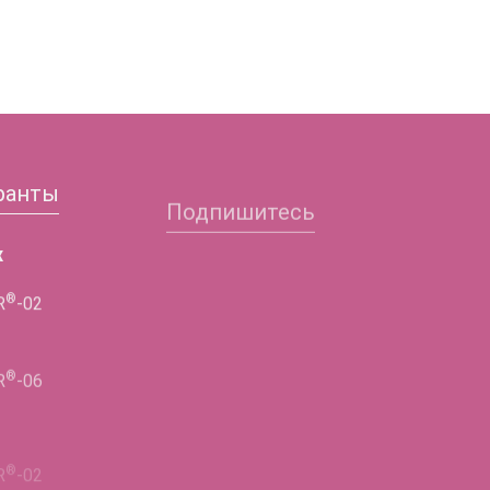
ранты
Подпишитесь
х
Заполните форму и
получите подробную
®
R
-02
информацию!
®
R
-06
ФИО
®
R
-02
Телефон