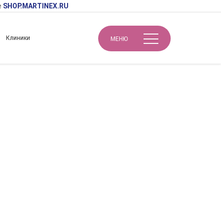
е
SHOP.MARTINEX.RU
Клиники
МЕНЮ
Патофизиологические аспекты применения биорепарантов в периорбитальной области с целью омоложения и в контексте хирургического вмешательства
ия биорепарантов
ложения и в
а