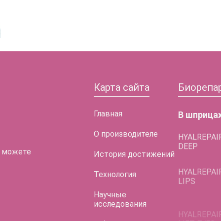
Карта сайта
Биорепа
Главная
В шприца
О производителе
HYALREPAI
DEEP
 можете
История достижений
HYALREPAI
LIPS
Технология
HYALREPAI
Научные
LIFT EYES
исследования