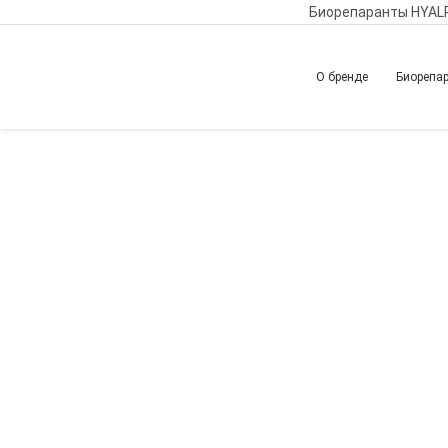
Биорепаранты HYAL
О бренде
Биорепа
Главная
Обучение
Вернуться назад
Патофизиологиче
в периорбитально
контексте хирург