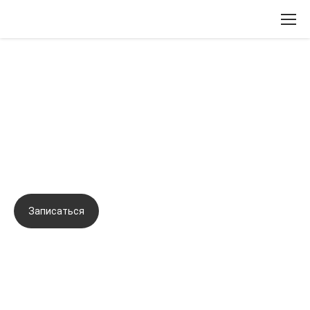
Вернуться назад
Многоуровневый подход в терапии
кожи: инъекции и пилинги. Кейсы
практикующего косметолога
Записаться
Задать вопрос
Город:
Новороссийск
Начало семинара:
10.11.2022