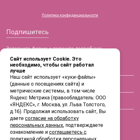
Политика конфиденциальности
Подпишитесь
Заполните форму и получите подробную
информацию!
Сайт использует Cookie. Это
необходимо, чтобы сайт работал
лучше
ФИО
Наш сайт использует «куки-файлы»
(данные о посещениях сайта) и
Телефон
метрические системы, в том числе
Яндекс Метрика (правообладатель: ООО
«ЯНДЕКС», г. Москва, ул. Льва Толстого,
E-mail
д.16). Продолжая использовать сайт, Вы
даете
согласие на обработку
персональных данных
, подтверждаете
ознакомление и
соглашаетесь с
политикой обработки персональных