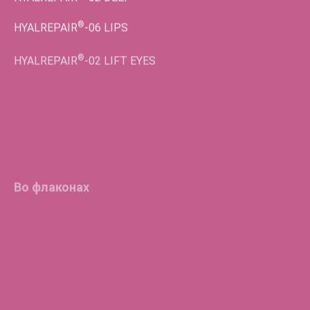
®
HYALREPAIR
-06
LIPS
®
HYALREPAIR
-02
LIFT EYES
Во флаконах
®
HYALREPAIR
-05
ENDO
®
HYALREPAIR
-06
®
HYALREPAIR
-07