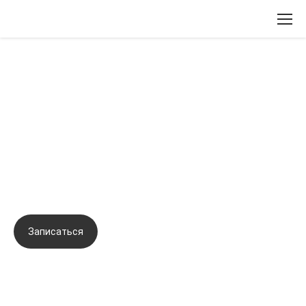
Вернуться назад
Метод инъекционного
оздоровления и постковидной
реабилитации. Авторский
протокол доктора Михайловой
Записаться
Задать вопрос
Город:
Пермь
Начало семинара:
02.02.2022