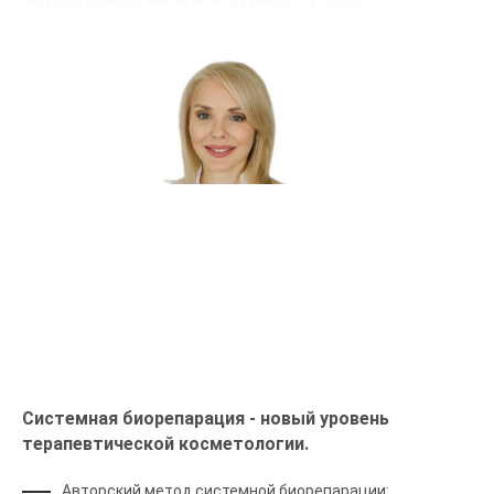
Чухарева Марина Владимировна
Сертифицированный тренер
Системная биорепарация - новый уровень
терапевтической косметологии.
Авторский метод системной биорепарации: