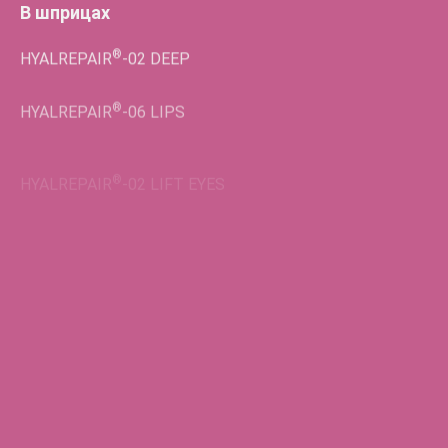
В шприцах
®
HYALREPAIR
-02
DEEP
®
HYALREPAIR
-06
LIPS
®
HYALREPAIR
-02
LIFT EYES
Во флаконах
®
HYALREPAIR
-05
ENDO
®
HYALREPAIR
-06