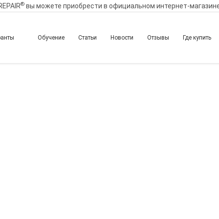
®
REPAIR
вы можете приобрести в официальном интернет-магазин
ранты
Обучение
Статьи
Новости
Отзывы
Где купить
ход к лечению гиперпи
мические пилинги, инъ