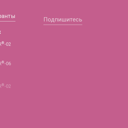
ранты
Подпишитесь
Заполните форму и
х
получите подробную
®
R
-02
информацию!
ФИО
®
R
-06
Телефон
®
R
-02
E-mail
Город