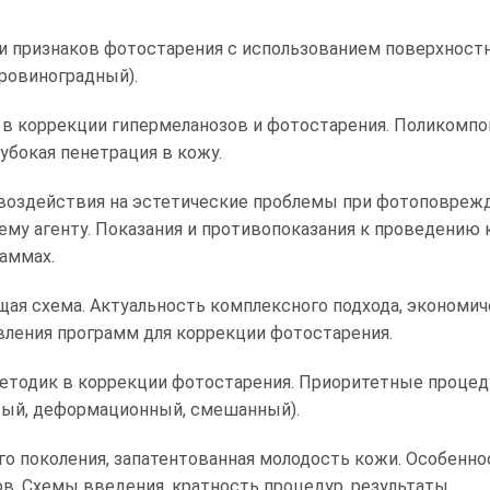
 признаков фотостарения с использованием поверхностн
ровиноградный).
 в коррекции гипермеланозов и фотостарения. Поликомп
лубокая пенетрация в кожу.
воздействия на эстетические проблемы при фотоповрежд
му агенту. Показания и противопоказания к проведению
раммах.
бщая схема. Актуальность комплексного подхода, экономи
ления программ для коррекции фотостарения.
тодик в коррекции фотостарения. Приоритетные процед
ый, деформационный, смешанный).
го поколения, запатентованная молодость кожи. Особенно
. Схемы введения, кратность процедур, результаты.