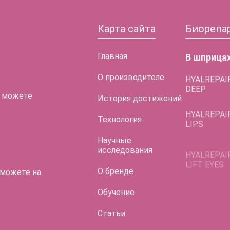
Карта сайта
Биорепа
Главная
В шприца
О производителе
HYALREPAI
DEEP
 можете
История достижений
HYALREPAI
LIPS
Технология
HYALREPAI
Научные
LIFT EYES
исследования
О бренде
 можете на
Обучение
Статьи