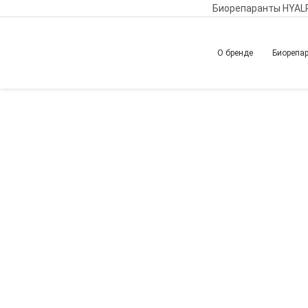
Биорепаранты HYAL
О бренде
Биорепа
Главная
Обучение
Вернуться назад
Комплексный под
фотостарения: хи
методы