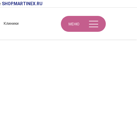
е
SHOP.MARTINEX.RU
Клиники
МЕНЮ
Комплексный подход к лечению гиперпигментации и фотостарения: химические пилинги, инъекционные методы
гментации и
екционные