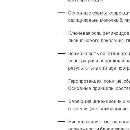
Основные схемы коррекции
салициловые, молочный, пи
Ключевая роль ретиноидов
пилинг нового поколения: г
Возможность сочетанного 
пенетрации и повреждающе
результаты в anti-age прог
Геропротекция: понятие, о
Основные принципы состав
Эволюция инъекционных ме
старения (мелкоморщинист
Биорепарация - метод ново
возможности биорепарантов