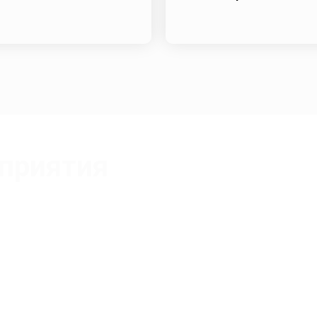
приятия
Васильева Екатерина Юрьевна