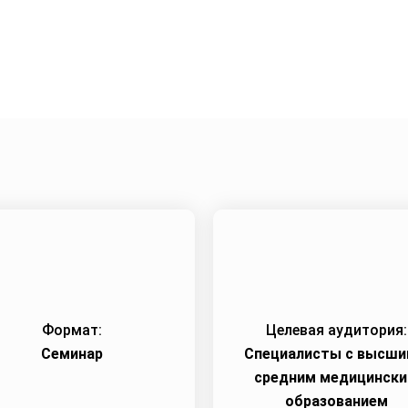
Город:
Красноярск
Начало семинара:
06.09
Формат:
Целевая аудитория:
Семинар
Специалисты с высши
средним медицинск
образованием