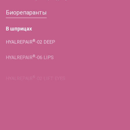
Биорепаранты
В шприцах
®
HYALREPAIR
-02
DEEP
®
HYALREPAIR
-06
LIPS
®
HYALREPAIR
-02
LIFT EYES
Во флаконах
®
HYALREPAIR
-05
ENDO