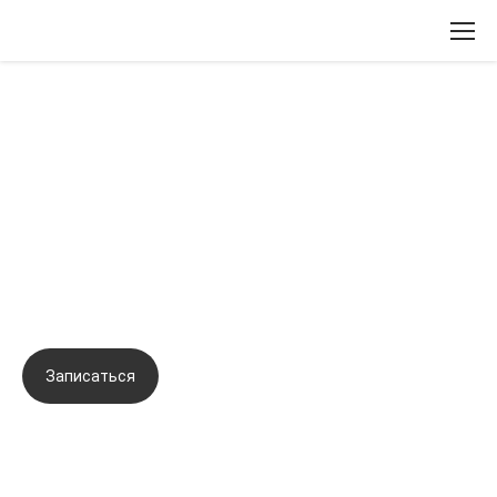
Вернуться назад
Комбинированные протоколы
коррекции при
мелкоморщинистом типе
старения.
Записаться
Задать вопрос
Город:
Екатеринбург
Начало семинара:
08.06.2023