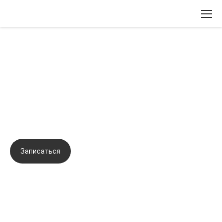
Вернуться назад
Комбинированные протоколы
коррекции при деформационном
типе старения
Записаться
Задать вопрос
Город:
Санкт-Петербург
Начало семинара:
21.01.2026