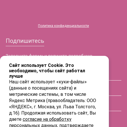
Политика конфиденциальности
Подпишитесь
Заполните форму и получите подробную
информацию!
Сайт использует Cookie. Это
необходимо, чтобы сайт работал
лучше
ФИО
Наш сайт использует «куки-файлы»
(данные о посещениях сайта) и
Телефон
метрические системы, в том числе
Яндекс Метрика (правообладатель: ООО
«ЯНДЕКС», г. Москва, ул. Льва Толстого,
E-mail
д.16). Продолжая использовать сайт, Вы
даете
согласие на обработку
персональных данных
, подтверждаете