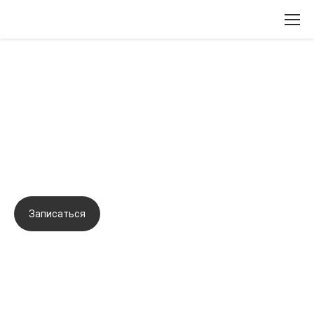
Вернуться назад
Комбинированные протоколы
коррекции при деформационном
типе старения
Записаться
Задать вопрос
Город:
Омск
Начало семинара:
18.09.2025