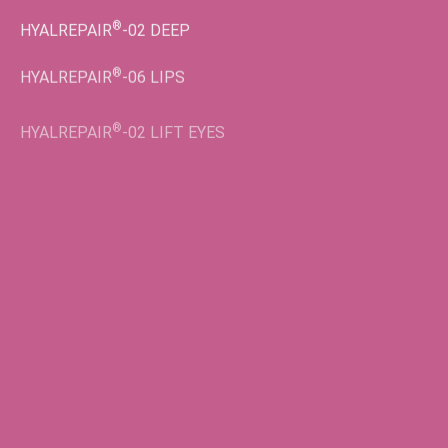
®
HYALREPAIR
-02
DEEP
®
HYALREPAIR
-06
LIPS
®
HYALREPAIR
-02
LIFT EYES
Во флаконах
®
HYALREPAIR
-05
ENDO
®
HYALREPAIR
-06
®
HYALREPAIR
-07