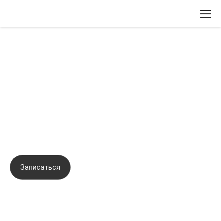
Вернуться назад
Инъекционные препараты
пролонгированного действия для
быстрого и стойкого омоложения
кожи.
Записаться
Задать вопрос
Город:
Воронеж
Начало семинара:
11.01.2024