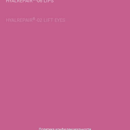
®
HYALREPAIR
-02
LIFT EYES
Во флаконах
®
HYALREPAIR
-05
ENDO
®
HYALREPAIR
-06
®
HYALREPAIR
-07
Политика конфиденциальности