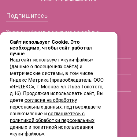
Подпишитесь
Заполните форму и получите подробную
информацию!
Сайт использует Cookie. Это
необходимо, чтобы сайт работал
лучше
ФИО
Наш сайт использует «куки-файлы»
(данные о посещениях сайта) и
Телефон
метрические системы, в том числе
Яндекс Метрика (правообладатель: ООО
«ЯНДЕКС», г. Москва, ул. Льва Толстого,
E-mail
д.16). Продолжая использовать сайт, Вы
даете
согласие на обработку
персональных данных
, подтверждаете
ознакомление и
соглашаетесь с
политикой обработки персональных
данных
и
политикой использования
«куки-файлов»
.