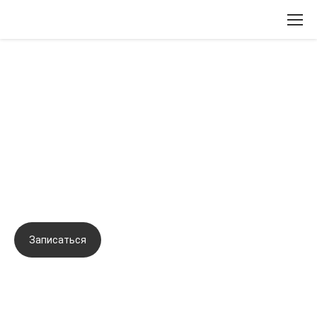
Вернуться назад
Инъекционные препараты
пролонгированного действия для
быстрого и стойкого омоложения
кожи
Записаться
Задать вопрос
Город:
Одесса
Начало семинара:
14.08.2019