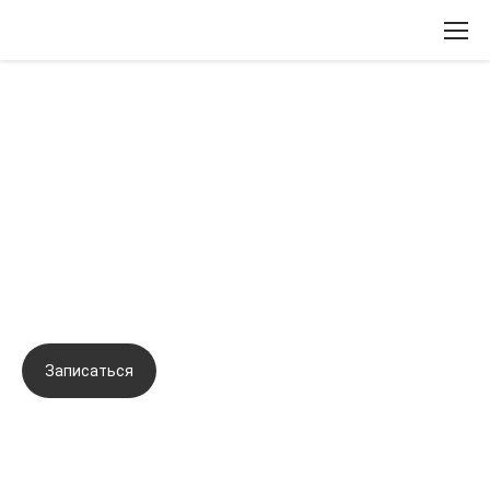
Вернуться назад
Инъекционные препараты
пролонгированного действия для
быстрого и стойкого омоложения
кожи.
Записаться
Задать вопрос
Город:
Киев
Начало семинара:
26.02.2021