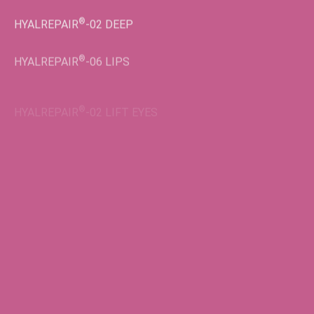
®
HYALREPAIR
-02
DEEP
®
HYALREPAIR
-06
LIPS
®
HYALREPAIR
-02
LIFT EYES
Во флаконах
®
HYALREPAIR
-05
ENDO
®
HYALREPAIR
-06