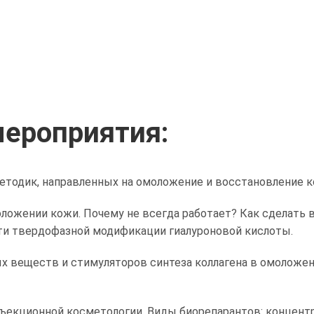
ероприятия:
тодик, направленных на омоложение и восстановление к
оложении кожи. Почему не всегда работает? Как сделать 
и твердофазной модификации гиалуроновой кислоты.
ых веществ и стимуляторов синтеза коллагена в омоложе
ъекционной косметологии. Виды биорепарантов: концентр