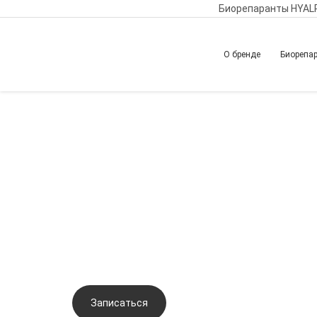
Биорепаранты HYAL
О бренде
Биорепа
Главная
Обучение
Вернуться назад
Инъекционные пр
для быстрого и с
Записаться
Задать вопрос