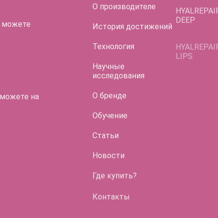
О производителе
HYALREPAI
DEEP
 можете
История достижений
HYALREPAI
LIPS
Технология
HYALREPAI
Научные
LIFT EYES
исследования
О бренде
 можете на
Обучение
Статьи
Во флако
Новости
HYALREPAI
Где купить?
ENDO
Контакты
HYALREPAI