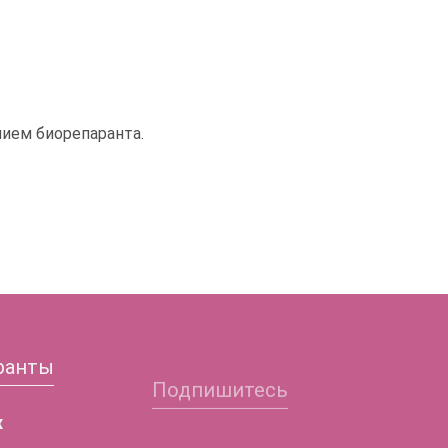
ием биорепаранта.
ранты
Подпишитесь
Заполните форму и
х
получите подробную