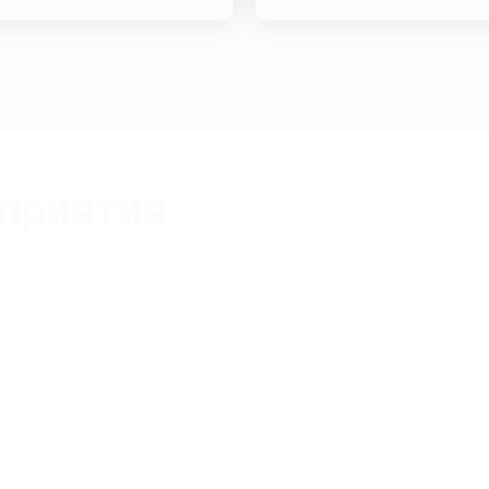
приятия
Зайкова Евгения Викторовна
Сертифицированный тренер