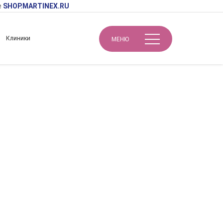
е
SHOP.MARTINEX.RU
Клиники
МЕНЮ
Инъекционные препараты пролонгированного действия для быстрого и стойкого омоложения кожи.
ного действия
жи.
025