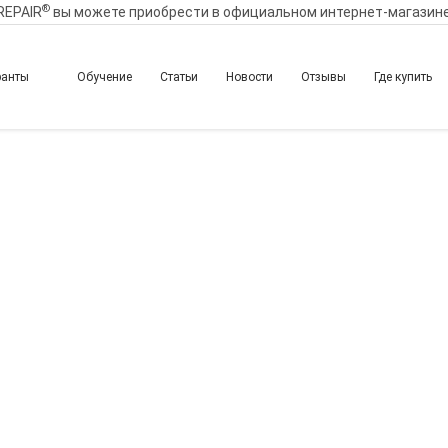
®
REPAIR
вы можете приобрести в официальном интернет-магазин
ранты
Обучение
Статьи
Новости
Отзывы
Где купить
епараты пролонгирован
тойкого омоложения ко
Город:
Челябинск
Начало семинара:
12.11.2