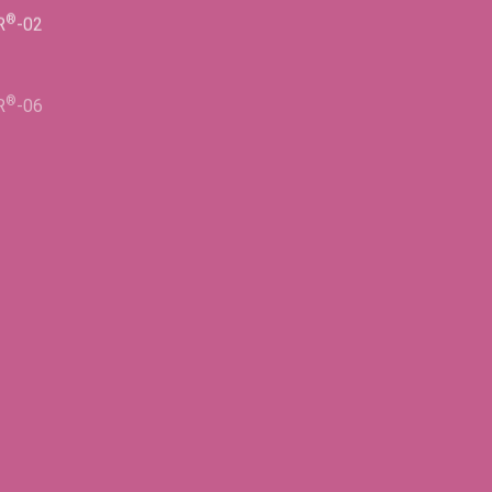
®
R
-02
информацию!
ФИО
®
R
-06
Телефон
®
R
-02
E-mail
Город
нах
®
R
-05
®
R
-06