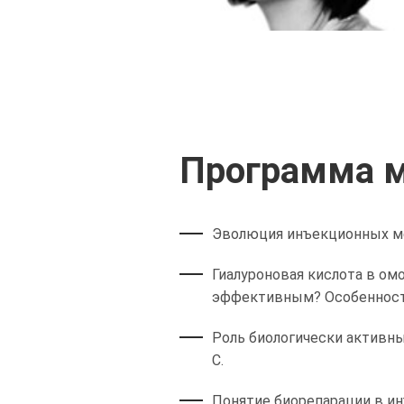
Программа м
Эволюция инъекционных ме
Гиалуроновая кислота в ом
эффективным? Особенност
Роль биологически активн
С.
Понятие биорепарации в ин