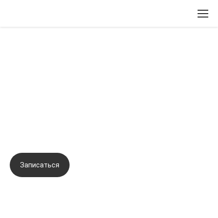
Вернуться назад
Инъекционные препараты
пролонгированного действия для
быстрого и стойкого омоложения
кожи.
Записаться
Задать вопрос
Город:
Харьков
Начало семинара:
12.11.2019