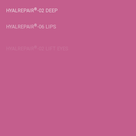
®
HYALREPAIR
-02
DEEP
®
HYALREPAIR
-06
LIPS
®
HYALREPAIR
-02
LIFT EYES
Во флаконах
®
HYALREPAIR
-05
ENDO
®
HYALREPAIR
-06