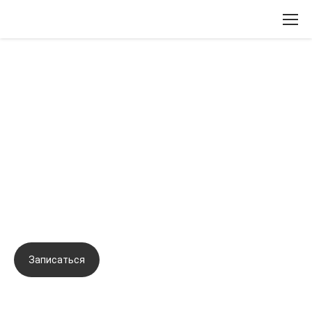
Вернуться назад
День MARTINEX: 30 лет лидерства
в эстетической медицине.
Научный подход в разработке
препаратов и создании успешных
протоколов
Записаться
Задать вопрос
Город:
Ярославль