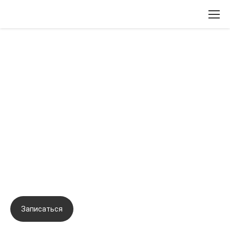
Вернуться назад
Биорепарация – продвинутый
уровень. Авторский подход в
коррекции сложных зон,
протоколы канюльных и
лифтинговых техник. Мастер-
практикум
Записаться
Задать вопрос