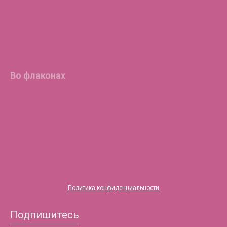
Во флаконах
®
HYALREPAIR
-05
ENDO
®
HYALREPAIR
-06
®
HYALREPAIR
-07
Политика конфиденциальности
Подпишитесь