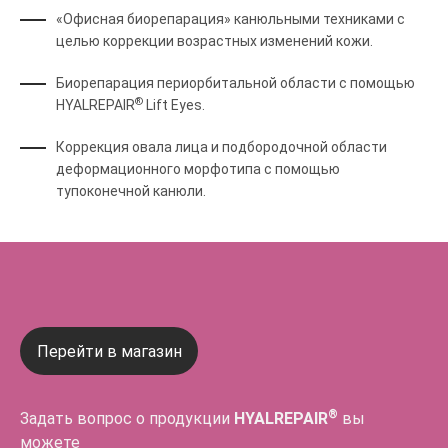
«Офисная биорепарация» канюльными техниками с
целью коррекции возрастных изменений кожи.
Биорепарация периорбитальной области с помощью
®
HYALREPAIR
Lift Eyes.
Коррекция овала лица и подбородочной области
деформационного морфотипа с помощью
тупоконечной канюли.
Перейти в магазин
®
Задать вопрос о продукции
HYALREPAIR
вы
можете