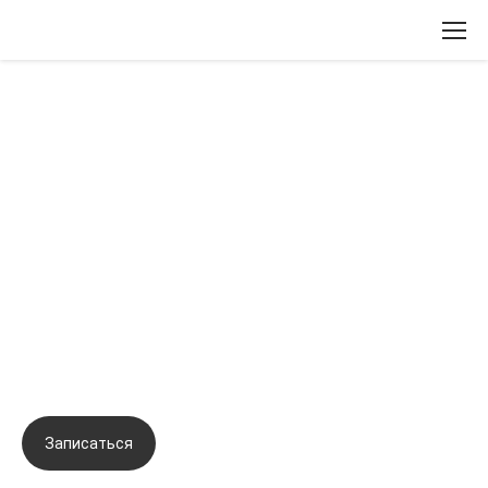
Вернуться назад
Биорепарация – продвинутый
уровень. Авторский подход в
коррекции сложных зон,
протоколы канюльных и
лифтинговых техник. Мастер-
практикум
Записаться
Задать вопрос