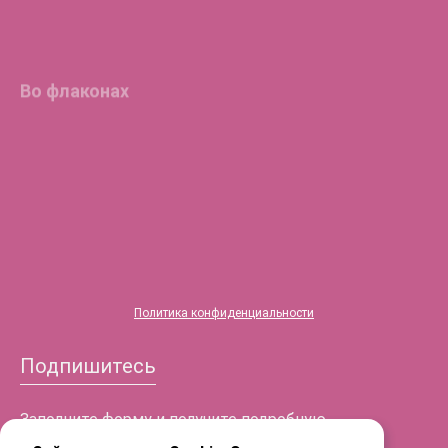
Во флаконах
®
HYALREPAIR
-05
ENDO
®
HYALREPAIR
-06
®
HYALREPAIR
-07
Политика конфиденциальности
Подпишитесь
Заполните форму и получите подробную
информацию!