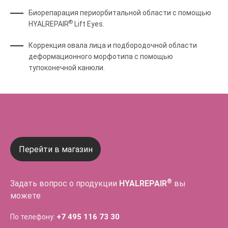
Биорепарация периорбитальной области с помощью
®
HYALREPAIR
Lift Eyes.
Коррекция овала лица и подбородочной области
деформационного морфотипа с помощью
тупоконечной канюли.
Перейти в магазин
®
Задать вопрос о продукции
HYALREPAIR
вы
можете
+7 495 116 73 30
По телефону: