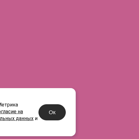
E-mail
нах
®
R
-05
®
R
-06
®
R
-07
®
R
-08
Метрика
огласие на
Ок
альных данных
и