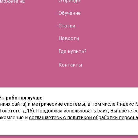
О бренде
 можете на
Обучение
Статьи
Во флако
Новости
HYALREPAI
Где купить?
ENDO
Контакты
HYALREPAI
HYALREPAI
йт работал лучше
HYALREPAI
ниях сайта) и метрические системы, в том числе Яндекс 
 Толстого, д.16). Продолжая использовать сайт, Вы даете
с
акомление и
соглашаетесь с политикой обработки персон