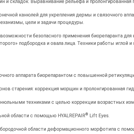
н и складок. Выравнивание рельефа и пролонгированная 
нечной канюлей для укрепления дермы и связочного аппа
еханизмы, цели и задачи процедуры.
: возможности безопасного применения биорепаранта для
торого» подбородка и овала лица. Техники работы иглой 
зочного аппарата биорепарантом с повышенной ретикуляц
рнов старения: коррекция морщин и пролонгированная гид
анюльными техниками с целью коррекции возрастных изм
®
ьной области с помощью HYALREPAIR
Lift Eyes.
одбородочной области деформационного морфотипа с помо