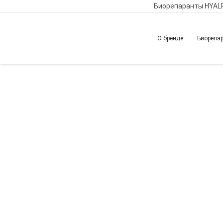
Биорепаранты HYAL
О бренде
Биорепа
Главная
Обучение
Вернуться назад
Биорепарация – п
коррекции сложн
лифтинговых тех