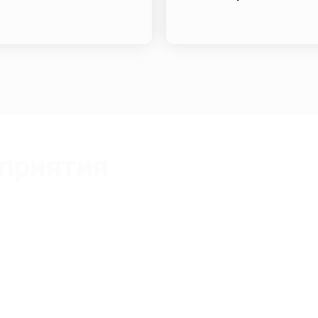
приятия
Вильгельм Евгения Владимировна
Сертифицированный тренер