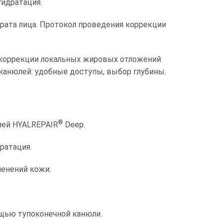
гидратация.
рата лица. Протокол проведения коррекции
 коррекции локальных жировых отложений
и канюлей: удобные доступы, выбор глубины.
®
ией HYALREPAIR
Deep.
ратация.
енений кожи.
щью тупоконечной канюли.