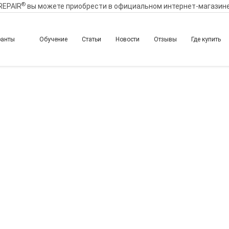
®
REPAIR
вы можете приобрести в официальном интернет-магазин
ранты
Обучение
Статьи
Новости
Отзывы
Где купить
родвинутый уровень. А
ых зон, протоколы кан
ник. Мастер-практикум