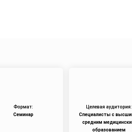
Город:
Омск
Начало семинара:
16.01.2025
Формат:
Целевая аудитория:
Семинар
Специалисты с высши
средним медицинск
образованием