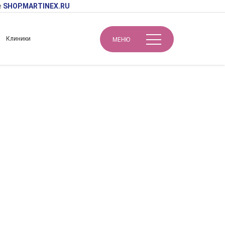
е
SHOP.MARTINEX.RU
Клиники
МЕНЮ
Биорепарация – продвинутый уровень. Авторский подход в коррекции сложных зон, протоколы канюльных и лифтинговых техник. Мастер-практикум
вторский подход в
юльных и