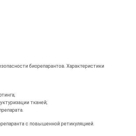
езопасности биорепарантов. Характеристики
фтинга;
уктуризации тканей;
репарата.
репаранта с повышенной ретикуляцией.