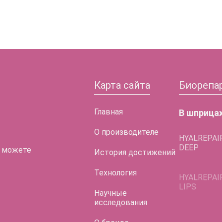
Карта сайта
Биорепа
Главная
В шприца
О производителе
HYALREPAI
DEEP
 можете
История достижений
HYALREPAI
LIPS
Технология
HYALREPAI
Научные
LIFT EYES
исследования