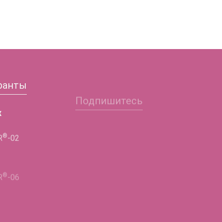
ранты
Подпишитесь
Заполните форму и
х
получите подробную
®
R
-02
информацию!
®
ФИО
R
-06
®
Телефон
R
-02