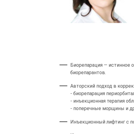
Биорепарация — истинное о
биорепарантов.
Авторский подход в коррек
- биорепарация периорбит
- инъекционная терапия об
- поперечные морщины и д
Инъекционный лифтинг с п