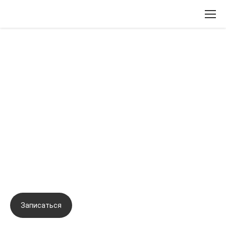
Вернуться назад
Биорепарация – продвинутый
уровень. Авторский подход в
коррекции сложных зон,
протоколы канюльных и
лифтинговых техник. Мастер-
практикум
Записаться
Задать вопрос