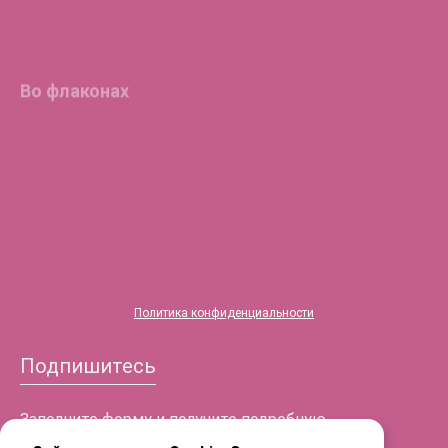
Во флаконах
®
HYALREPAIR
-05
ENDO
®
HYALREPAIR
-06
®
HYALREPAIR
-07
Политика конфиденциальности
Подпишитесь
Заполните форму и получите подробную
информацию!