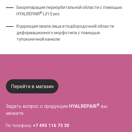
Биорепарация периорбитальной области с помощью
®
HYALREPAIR
Lift Eyes.
Коррекция овала лица и подбородочной области
деформационного морфотипа с помощью
тупоконечной канюли.
Перейти в магазин
®
Задать вопрос о продукции
HYALREPAIR
вы
можете
+7 495 116 73 30
По телефону: