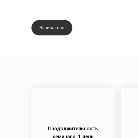
протоколы омоло
Записаться
Задать вопрос
Продолжительность
семинара:
1 день