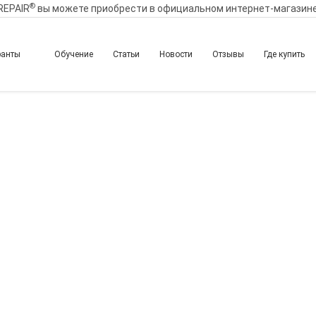
®
REPAIR
вы можете приобрести в официальном интернет-магазин
ранты
Обучение
Статьи
Новости
Отзывы
Где купить
епарация – эффективно
ости. Восстановление 
ата иглой и канюлей: 