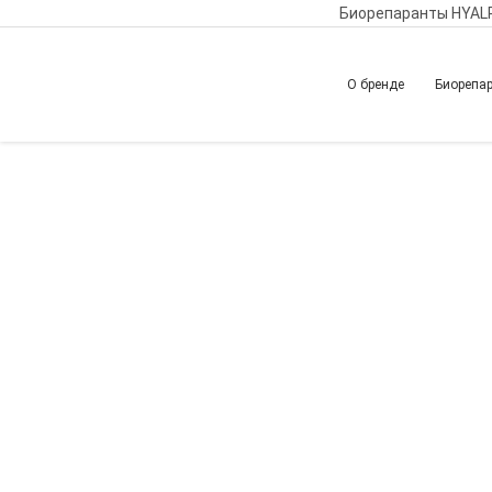
Биорепаранты HYAL
О бренде
Биорепа
Главная
Обучение
Вернуться назад
Биорепарация и с
уровнем безопасн
связочного аппар