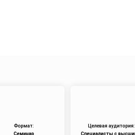
жения
Город:
Нижний Новгород
Начало семинара
Формат:
Целевая аудитория:
Семинар
Специалисты c высши