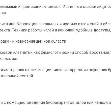
заломами и провисанием связок. Истинные связки лица: о
внях
 лифтинг. Коррекции локальных жировых отложений в обла
кта. Техники работы иглой и канюлей: удобные доступы
одка» и нависания щечной области
овой клетчатки как физиологический способ восстановле
азных зон
вная терапия скелетизации виска и коррекция опущения б
 височной септой
и с помощью введения биорепарантов иглой или канюлей