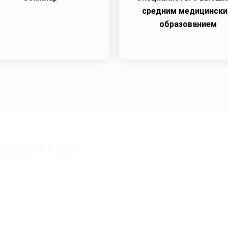
средним медицинск
образованием
приятия
Перехожева Наталья Владимировна