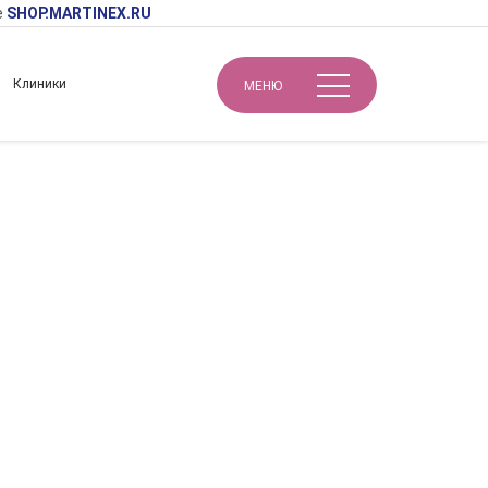
е
SHOP.MARTINEX.RU
Клиники
МЕНЮ
Биорепарация и сепарация – эффективность с высоким уровнем безопасности. Восстановление и коррекция связочного аппарата иглой и канюлей: комбинированные протоколы омоложения
сть с высоким
и коррекция
комбинированные