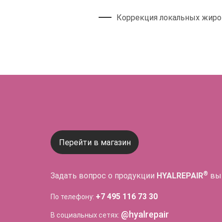
Коррекция локальных жиро
Перейти в магазин
®
Задать вопрос о продукции
HYALREPAIR
вы
+7 495 116 73 30
По телефону:
@hyalrepair
В социальных сетях: