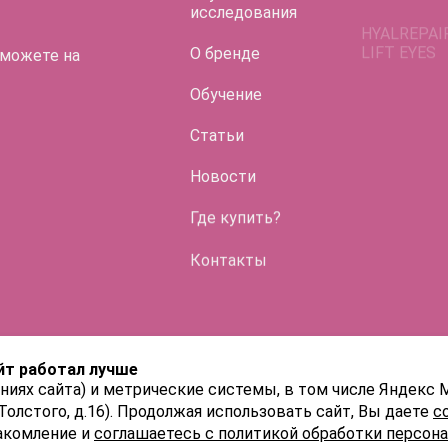
LIFT EYES
исследования
О бренде
 можете на
Обучение
Статьи
Во флако
Новости
HYALREPAI
Где купить?
ENDO
Контакты
HYALREPAI
HYALREPAI
йт работал лучше
HYALREPAI
ниях сайта) и метрические системы, в том числе Яндекс 
 Толстого, д.16). Продолжая использовать сайт, Вы даете
с
акомление и
соглашаетесь с политикой обработки персон
HYALREPAI