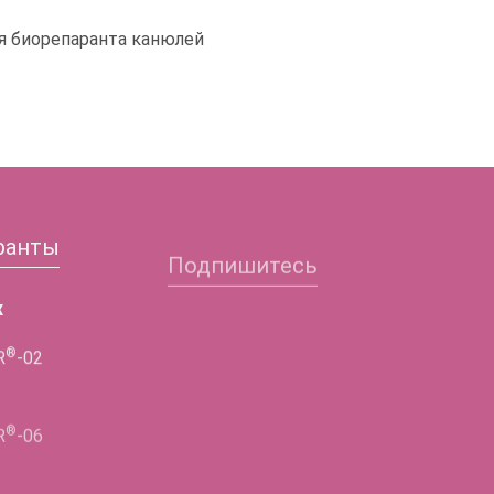
я биорепаранта канюлей
ранты
Подпишитесь
Заполните форму и
х
получите подробную
®
R
-02
информацию!
ФИО
®
R
-06
Телефон
®
R
-02