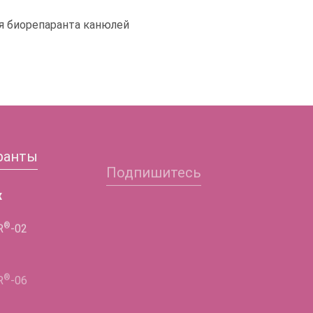
я биорепаранта канюлей
ранты
Подпишитесь
Заполните форму и
х
получите подробную
®
R
-02
информацию!
®
ФИО
R
-06
Телефон
®
R
-02