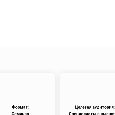
жения
Город:
Санкт-Петербург
Начало семинара:
1
Формат:
Целевая аудитория:
Семинар
Специалисты c высши