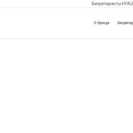
Биорепаранты HYAL
О бренде
Биорепа
Главная
Обучение
Вернуться назад
Биорепарация и с
уровнем безопасн
связочного аппар