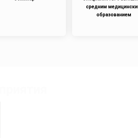
средним медицинск
образованием
приятия
Шумская Ольга Григорьевна