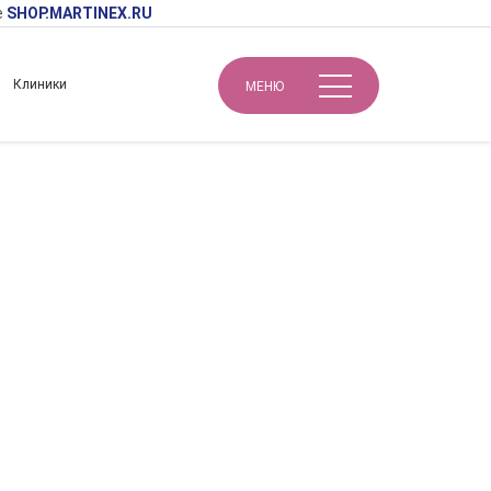
е
SHOP.MARTINEX.RU
Клиники
МЕНЮ
Биорепарация и сепарация – эффективность с высоким уровнем безопасности. Восстановление и коррекция связочного аппарата иглой и канюлей: комбинированные протоколы омоложения
сть с высоким
и коррекция
комбинированные