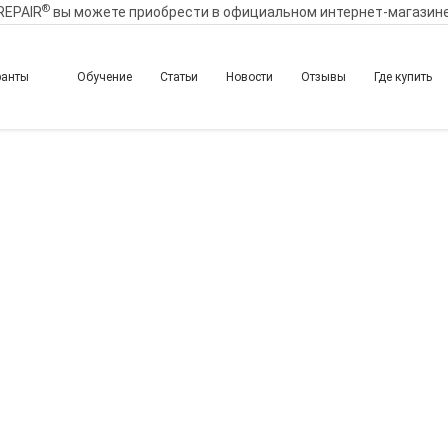
®
REPAIR
вы можете приобрести в официальном интернет-магазин
ранты
Обучение
Статьи
Новости
Отзывы
Где купить
епарация – эффективно
ости. Восстановление 
ата иглой и канюлей: 