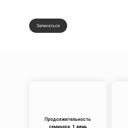
протоколы омоло
Записаться
Задать вопрос
Продолжительность
семинара:
1 день