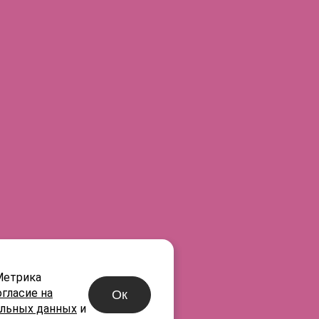
E-mail
Город
нах
®
R
-05
®
R
-06
®
R
-07
®
R
-08
Метрика
огласие на
Ок
альных данных
и
®