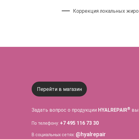
Коррекция локальных жиро
Перейти в магазин
®
Задать вопрос о продукции
HYALREPAIR
вы
+7 495 116 73 30
По телефону:
@hyalrepair
В социальных сетях: