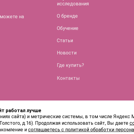
LIFT EYES
исследования
О бренде
 можете на
Обучение
Статьи
Во флако
Новости
HYALREPAI
Где купить?
ENDO
Контакты
HYALREPAI
HYALREPAI
йт работал лучше
HYALREPAI
ниях сайта) и метрические системы, в том числе Яндекс 
 Толстого, д.16). Продолжая использовать сайт, Вы даете
с
акомление и
соглашаетесь с политикой обработки персон