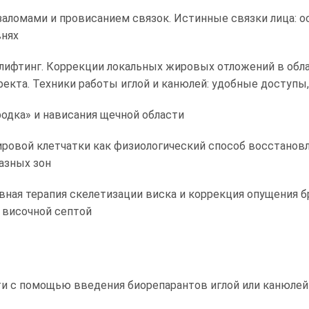
заломами и провисанием связок. Истинные связки лица: о
внях
 лифтинг. Коррекции локальных жировых отложений в обла
кта. Техники работы иглой и канюлей: удобные доступы
одка» и нависания щечной области
овой клетчатки как физиологический способ восстановле
азных зон
вная терапия скелетизации виска и коррекция опущения б
 височной септой
и с помощью введения биорепарантов иглой или канюлей