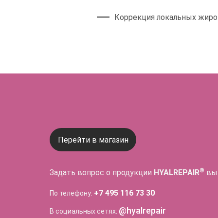
Коррекция локальных жиро
Перейти в магазин
®
Задать вопрос о продукции
HYALREPAIR
вы
+7 495 116 73 30
По телефону:
@hyalrepair
В социальных сетях: