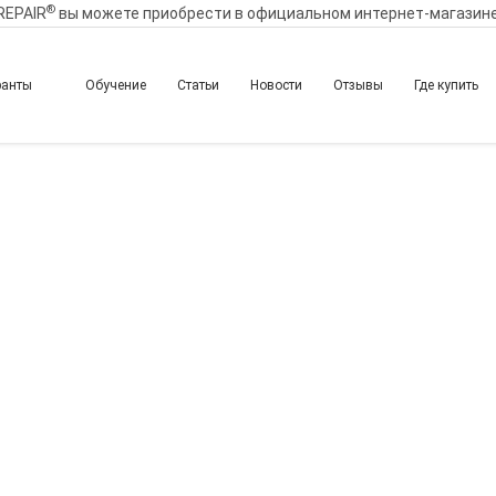
®
REPAIR
вы можете приобрести в официальном интернет-магазин
ранты
Обучение
Статьи
Новости
Отзывы
Где купить
епарация – эффективно
ости. Восстановление 
ата иглой и канюлей: 