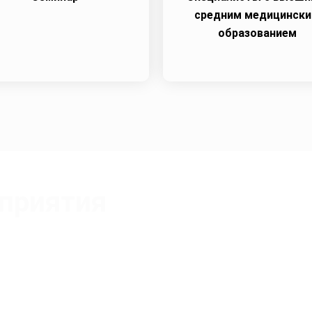
средним медицинск
образованием
приятия
Зайкова Евгения Викторовна