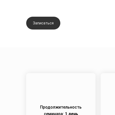
протоколы омоло
Записаться
Задать вопрос
Продолжительность
семинара:
1 день