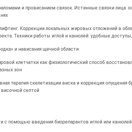
заломами и провисанием связок. Истинные связки лица: о
внях
 лифтинг. Коррекции локальных жировых отложений в обла
кта. Техники работы иглой и канюлей: удобные доступы
одка» и нависания щечной области
овой клетчатки как физиологический способ восстановле
азных зон
вная терапия скелетизации виска и коррекция опущения б
 височной септой
и с помощью введения биорепарантов иглой или канюлей