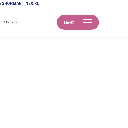
е
SHOP.MARTINEX.RU
Клиники
МЕНЮ
Биорепарация и сепарация – эффективность с высоким уровнем безопасности. Восстановление и коррекция связочного аппарата иглой и канюлей: комбинированные протоколы омоложения
сть с высоким
и коррекция
комбинированные