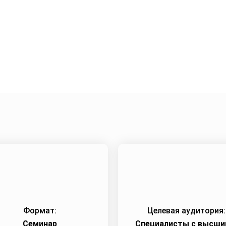
жения
Город:
Челябинск
Начало семинара:
27.03.2
Формат:
Целевая аудитория:
Семинар
Специалисты c высши