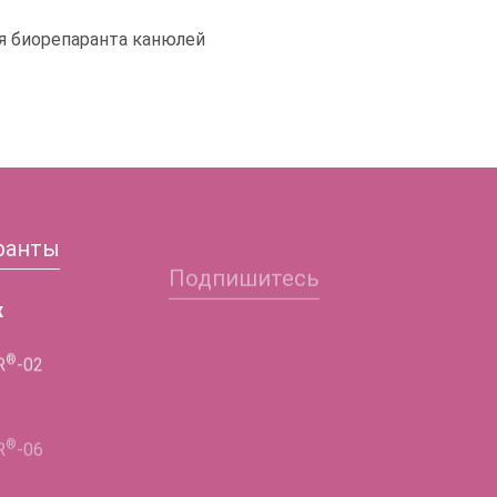
я биорепаранта канюлей
ранты
Подпишитесь
Заполните форму и
х
получите подробную
®
R
-02
информацию!
®
ФИО
R
-06
®
R
-02
Телефон