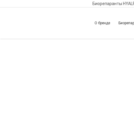
Биорепаранты HYAL
О бренде
Биорепа
Главная
Обучение
Вернуться назад
Биорепарация и с
уровнем безопасн
связочного аппар