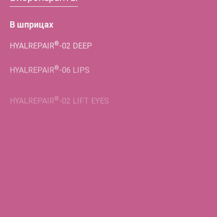
В шприцах
®
HYALREPAIR
-02
DEEP
®
HYALREPAIR
-06
LIPS
®
HYALREPAIR
-02
LIFT EYES
Во флаконах
®
HYALREPAIR
-05
ENDO
®
HYALREPAIR
-06