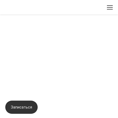
Вернуться назад
Авторские техники биорепарации.
Возможности канюльных техник в
терапии кожи. Коррекция борозд
средней трети лица и жировых
грыж. Терапия кожи периоральной
области
Записаться
Задать вопрос