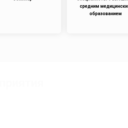
средним медицинск
образованием
приятия
Абубакиров Игорь Рафаэльевич