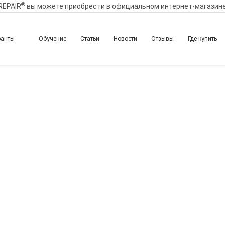
®
REPAIR
вы можете приобрести в официальном интернет-магазин
ранты
Обучение
Статьи
Новости
Отзывы
Где купить
и биорепарации доктор
юльных техник в терап
 средней трети лица и