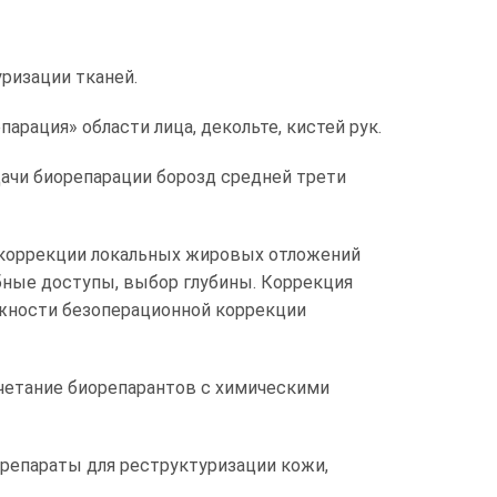
ризации тканей.
рация» области лица, декольте, кистей рук.
дачи биорепарации борозд средней трети
 коррекции локальных жировых отложений
обные доступы, выбор глубины. Коррекция
ожности безоперационной коррекции
етание биорепарантов с химическими
репараты для реструктуризации кожи,