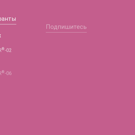
ранты
Подпишитесь
Заполните форму и
х
получите подробную
®
R
-02
информацию!
ФИО
®
R
-06
Телефон
®
R
-02
E-mail
Город