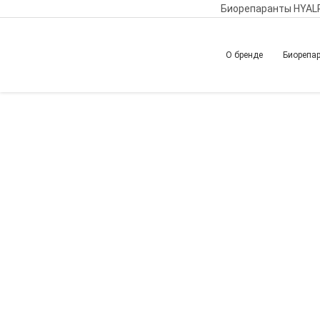
Биорепаранты HYAL
О бренде
Биорепа
Главная
Обучение
Вернуться назад
Авторские техник
Возможности кан
Коррекция борозд