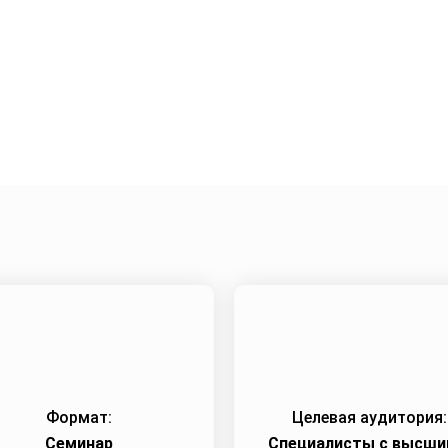
иоральной области
Город:
Уфа
Начало семинара:
26.03.2024
Формат:
Целевая аудитория:
Семинар
Специалисты с высши