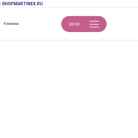
е
SHOP.MARTINEX.RU
Клиники
МЕНЮ
Авторские техники биорепарации доктора Михайловой. Возможности канюльных техник в терапии кожи. Коррекция борозд средней трети лица и жировых грыж. Терапия кожи периоральной области
а Михайловой.
ии кожи.
 жировых грыж.