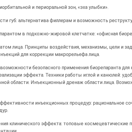
орбитальной и периоральной зон, «эха улыбки».
сти губ: альтернатива филлерам и возможность реструкту
арантом в подкожно-жировой клетчатке: «офисная биорепа
атом лица. Принципы воздействия, механизмы, цели и за
инъекций для коррекции макрорельефа лица.
: возможности безопасного применения биорепаранта для
еализации эффекта. Техники работы иглой и канюлей: уд
чной области. Инъекционный дренаж области лица. Возм
фективности инъекционных процедур: рациональное соч
дур.
ения клинического эффекта: топовые космецевтические п
ентации.