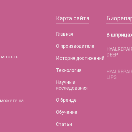
Карта сайта
Биорепа
Главная
В шприца
О производителе
HYALREPAI
DEEP
 можете
История достижений
HYALREPAI
LIPS
Технология
HYALREPAI
Научные
LIFT EYES
исследования
О бренде
 можете на
Обучение
Статьи