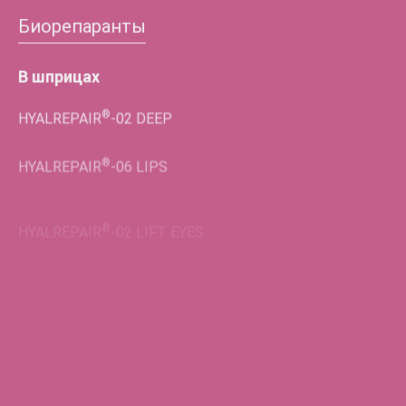
Биорепаранты
В шприцах
®
HYALREPAIR
-02
DEEP
®
HYALREPAIR
-06
LIPS
®
HYALREPAIR
-02
LIFT EYES
Во флаконах
®
HYALREPAIR
-05
ENDO