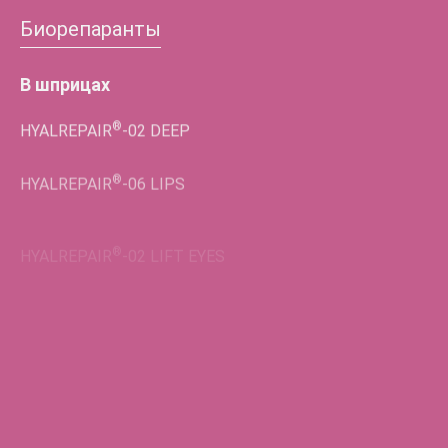
Биорепаранты
В шприцах
®
HYALREPAIR
-02
DEEP
®
HYALREPAIR
-06
LIPS
®
HYALREPAIR
-02
LIFT EYES
Во флаконах
®
HYALREPAIR
-05
ENDO