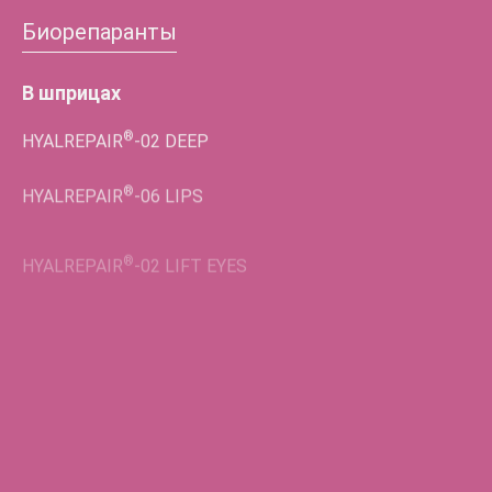
Биорепаранты
В шприцах
®
HYALREPAIR
-02
DEEP
®
HYALREPAIR
-06
LIPS
®
HYALREPAIR
-02
LIFT EYES
Во флаконах
®
HYALREPAIR
-05
ENDO