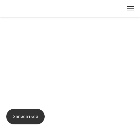
Вернуться назад
Авторская запатентованная
методика оздоровления DETOX
доктора Михайловой (Схема
инъекций биорепарантов в
биологически активные точки)
Записаться
Задать вопрос
Город:
Москва
Начало семинара:
15.09.2021