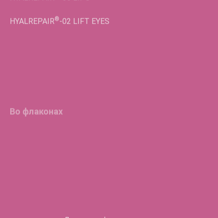
®
HYALREPAIR
-02
LIFT EYES
Во флаконах
®
HYALREPAIR
-05
ENDO
®
HYALREPAIR
-06
®
HYALREPAIR
-07