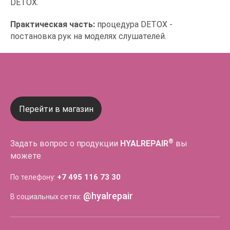
DETOX.
Практическая часть:
процедура DETOX -
постановка рук на моделях слушателей.
Перейти в магазин
®
Задать вопрос о продукции
HYALREPAIR
вы
можете
+7 495 116 73 30
По телефону:
@hyalrepair
В социальных сетях: