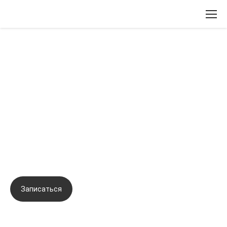
Вернуться назад
Авторская запатентованная
методика оздоровления DETOX
доктора Михайловой (Схема
инъекций биорепарантов в
биологически активные точки)
Записаться
Задать вопрос
Город:
Москва
Начало семинара:
25.10.2023