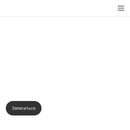
Вернуться назад
Авторская запатентованная
методика оздоровления DETOX
доктора Михайловой (Схема
инъекций биорепарантов в
биологически активные точки)
Записаться
Задать вопрос
Город:
Москва
Начало семинара:
21.03.2023