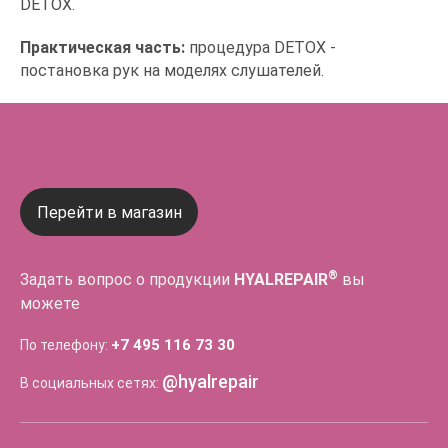
DETOX.
Практическая часть:
процедура DETOX -
постановка рук на моделях слушателей.
Перейти в магазин
®
Задать вопрос о продукции
HYALREPAIR
вы
можете
+7 495 116 73 30
По телефону:
@hyalrepair
В социальных сетях: