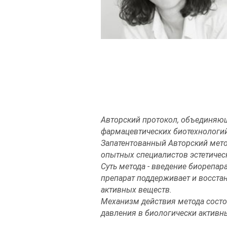
Авторский протокол, объединяю
фармацевтических биотехнологий
Запатентованный Авторский метод
опытных специалистов эстетиче
Суть метода - введение биорепар
препарат поддерживает и восста
активных веществ.
Механизм действия метода состои
давления в биологически активн