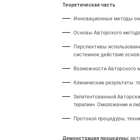
Теоретическая часть
Инновационные методы омо
Основы Авторского метода
Перспективы использования
системное действие основн
Возможности Авторского ме
Клинические результаты: т
Запатентованный Авторски
терапии». Омоложение и ли
Протокол процедуры, техни
Демонстрация процедуры:
авто