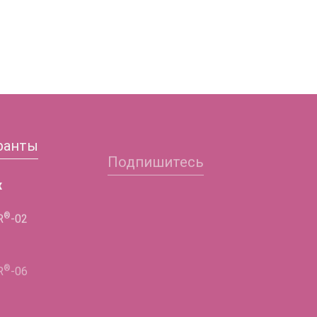
ранты
Подпишитесь
Заполните форму и
х
получите подробную
®
R
-02
информацию!
®
ФИО
R
-06
Телефон
®
R
-02