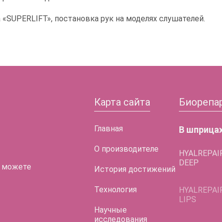
«SUPERLIFT», постановка рук на моделях слушателей.
Карта сайта
Биорепа
Главная
В шприца
О производителе
HYALREPAI
DEEP
 можете
История достижений
HYALREPAI
LIPS
Технология
HYALREPAI
Научные
LIFT EYES
исследования