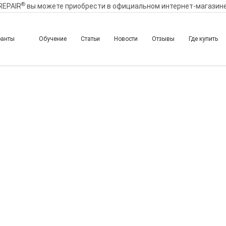
®
REPAIR
вы можете приобрести в официальном интернет-магазин
ранты
Обучение
Статьи
Новости
Отзывы
Где купить
ентованная методика о
айловой (Схема инъекц
ктивные точки).