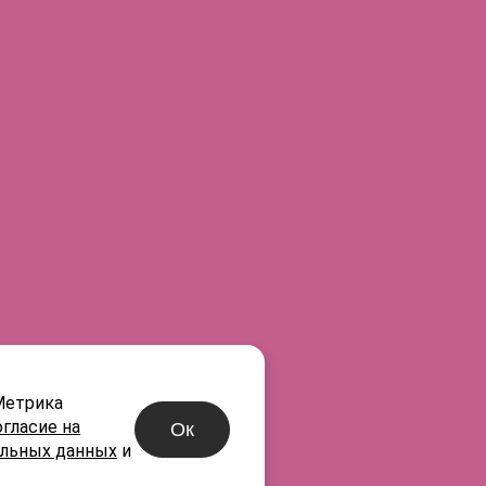
E-mail
Город
нах
®
R
-05
®
R
-06
®
R
-07
®
R
-08
Метрика
огласие на
Ок
альных данных
и
®
R
-10