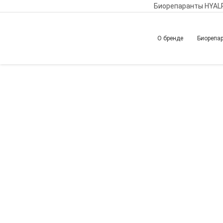
Биорепаранты HYAL
О бренде
Биорепа
Главная
Обучение
Вернуться назад
Авторская запат
LIFT доктора Мих
в биологически а