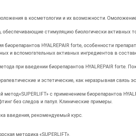
ложения в косметологии и их возможности. Омоложение 
, обеспечивающие стимуляцию биологически активных то
 биорепарантов HYALREPAIR forte, особенности препарато
ых и вспомогательных активных ингредиентов в составе
тода при введении биорепарантов HYALREPAIR forte. Пок
ерапевтические и эстетические, как неразрывная связь эс
й метод«SUPERLIFT» с применением биорепарантов HYALR
фтинг без следов и папул. Клинические примеры.
ка введения, рекомендуемый курс.
рская методика «SUPERLIFT».