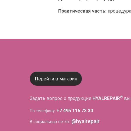
Практическая часть:
процедура 
Перейти в магазин
®
Задать вопрос о продукции
HYALREPAIR
вы
+7 495 116 73 30
По телефону:
@hyalrepair
В социальных сетях: