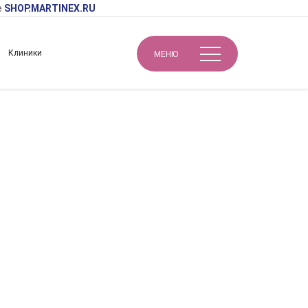
е
SHOP.MARTINEX.RU
Клиники
МЕНЮ
Авторская запатентованная методика омоложения SUPER LIFT доктора Михайловой (Схема инъекций биорепарантов в биологически активные точки).
моложения SUPER
ий биорепарантов