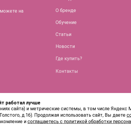
О бренде
 можете на
Обучение
Статьи
Во флако
Новости
HYALREPAI
Где купить?
ENDO
Контакты
HYALREPAI
HYALREPAI
йт работал лучше
HYALREPAI
ниях сайта) и метрические системы, в том числе Яндекс 
 Толстого, д.16). Продолжая использовать сайт, Вы даете
с
акомление и
соглашаетесь с политикой обработки персон
HYALREPAI