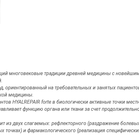
щий многовековые традиции древней медицины с новейши
.
, ориентированный на требовательных и занятых пациентов,
ской медицины.
антов HYALREPAIR forte в биологически активные точки мес
навливает функцию органа или ткани за счет продолжительн
т из двух слагаемых: рефлекторного (раздражение болевых
ых точках) и фармакологического (реализация специфически