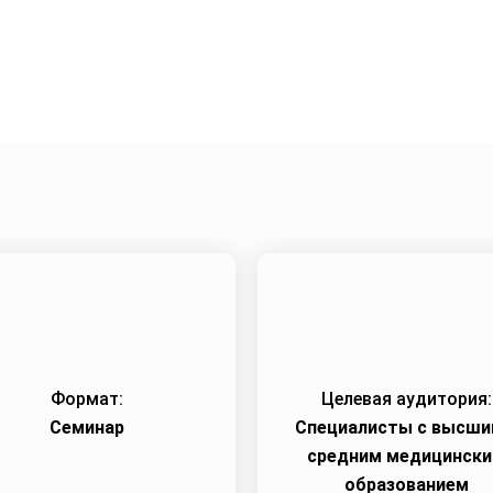
Город:
Тюмень
Начало семинара:
24.08.202
Формат:
Целевая аудитория:
Семинар
Специалисты с высши
средним медицинск
образованием