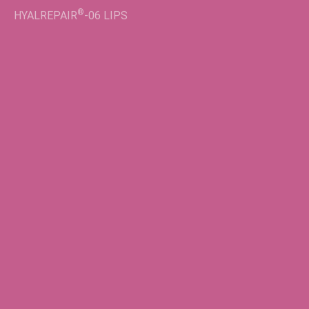
®
HYALREPAIR
-02
LIFT EYES
Во флаконах
®
HYALREPAIR
-05
ENDO
®
HYALREPAIR
-06