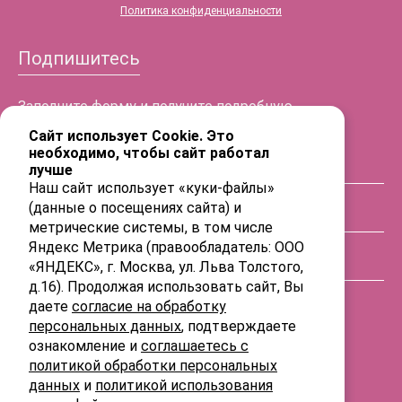
Политика конфиденциальности
Подпишитесь
Заполните форму и получите подробную
информацию!
Сайт использует Cookie. Это
необходимо, чтобы сайт работал
лучше
ФИО
Наш сайт использует «куки-файлы»
(данные о посещениях сайта) и
Телефон
метрические системы, в том числе
Яндекс Метрика (правообладатель: ООО
«ЯНДЕКС», г. Москва, ул. Льва Толстого,
E-mail
д.16). Продолжая использовать сайт, Вы
даете
согласие на обработку
персональных данных
, подтверждаете
ознакомление и
соглашаетесь с
политикой обработки персональных
данных
и
политикой использования