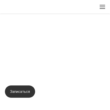
Вернуться назад
Авторская запатентованная
методика омоложения SUPER LIFT
доктора Михайловой (Схема
инъекций биорепарантов в
биологически активные точки).
Записаться
Задать вопрос
Город:
Сочи
Начало семинара:
12.07.2023