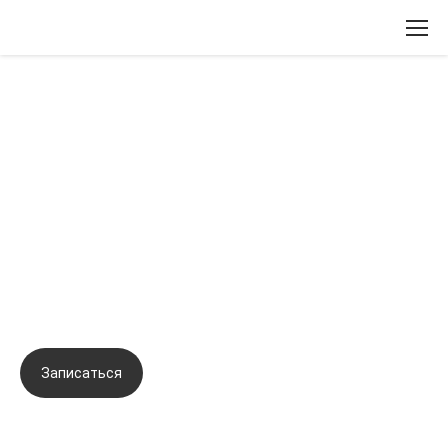
Вернуться назад
Авторская запатентованная
методика омоложения SUPER LIFT
доктора Михайловой (Схема
инъекций биорепарантов в
биологически активные точки).
Записаться
Задать вопрос
Город:
Москва
Начало семинара:
12.03.2026