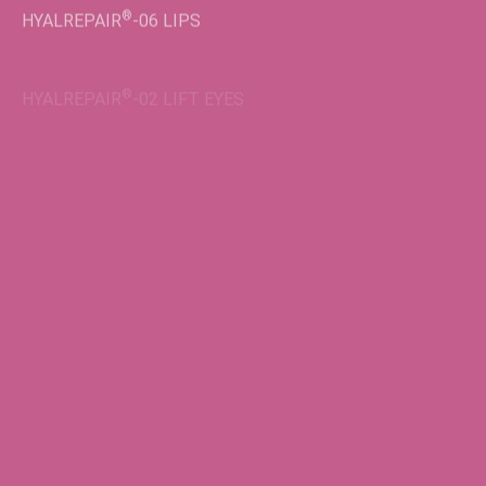
®
HYALREPAIR
-02
LIFT EYES
Во флаконах
®
HYALREPAIR
-05
ENDO
®
HYALREPAIR
-06