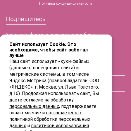
Политика конфиденциальности
Подпишитесь
Заполните форму и получите подробную
информацию!
Сайт использует Cookie. Это
необходимо, чтобы сайт работал
лучше
ФИО
Наш сайт использует «куки-файлы»
(данные о посещениях сайта) и
Телефон
метрические системы, в том числе
Яндекс Метрика (правообладатель: ООО
«ЯНДЕКС», г. Москва, ул. Льва Толстого,
E-mail
д.16). Продолжая использовать сайт, Вы
даете
согласие на обработку
персональных данных
, подтверждаете
ознакомление и
соглашаетесь с
политикой обработки персональных
данных
и
политикой использования