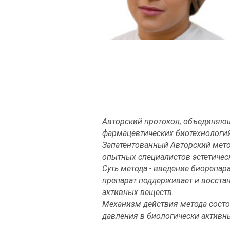
Авторский протокол, объединяю
фармацевтических биотехнологий
Запатентованный Авторский метод
опытных специалистов эстетиче
Суть метода - введение биорепар
препарат поддерживает и восста
активных веществ.
Механизм действия метода состои
давления в биологически активн