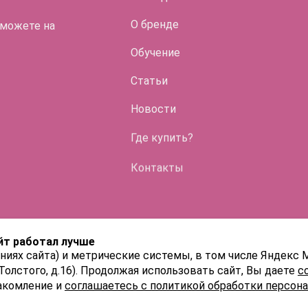
О бренде
 можете на
Обучение
Статьи
Во флако
Новости
HYALREPAI
Где купить?
ENDO
Контакты
HYALREPAI
HYALREPAI
йт работал лучше
HYALREPAI
ниях сайта) и метрические системы, в том числе Яндекс 
 Толстого, д.16). Продолжая использовать сайт, Вы даете
с
акомление и
соглашаетесь с политикой обработки персон