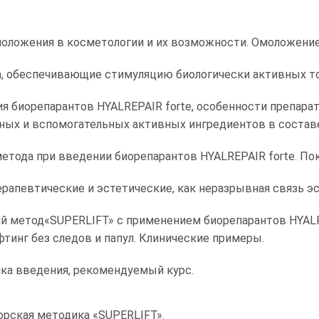
ложения в косметологии и их возможности. Омоложение 
, обеспечивающие стимуляцию биологически активных то
 биорепарантов HYALREPAIR forte, особенности препарато
ых и вспомогательных активных ингредиентов в составе
тода при введении биорепарантов HYALREPAIR forte. Пок
ерапевтические и эстетические, как неразрывная связь эс
й метод«SUPERLIFT» с применением биорепарантов HYALR
фтинг без следов и папул. Клинические примеры.
ка введения, рекомендуемый курс.
рская методика «SUPERLIFT».