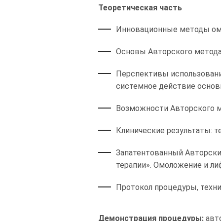
Теоретическая часть
Инновационные методы омо
Основы Авторского метода
Перспективы использования
системное действие основн
Возможности Авторского ме
Клинические результаты: т
Запатентованный Авторски
терапии». Омоложение и ли
Протокол процедуры, техни
Демонстрация процедуры:
авто