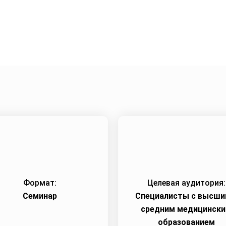
Город:
Харьков
Начало семинара:
26.01.202
Формат:
Целевая аудитория:
Семинар
Специалисты с высши
средним медицинск
образованием