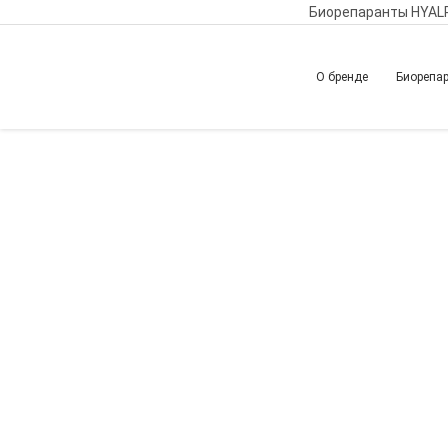
Биорепаранты HYAL
О бренде
Биорепа
Главная
Обучение
Вернуться назад
Авторская запат
LIFT доктора Мих
в биологически а