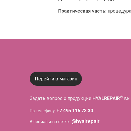
Практическая часть:
процедура 
Перейти в магазин
®
Задать вопрос о продукции
HYALREPAIR
вы
+7 495 116 73 30
По телефону:
@hyalrepair
В социальных сетях: