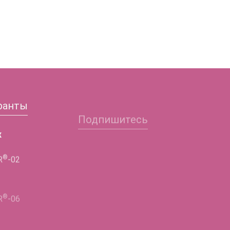
ранты
Подпишитесь
Заполните форму и
х
получите подробную
®
R
-02
информацию!
®
ФИО
R
-06
®
R
-02
Телефон