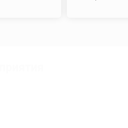
приятия
Бешир Марием Мохаммедовна
Сертифицированный тренер