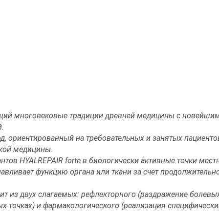
щий многовековые традиции древней медицины с новейши
.
, ориентированный на требовательных и занятых пациентов,
ской медицины.
антов HYALREPAIR forte в биологически активные точки мес
навливает функцию органа или ткани за счет продолжительн
т из двух слагаемых: рефлекторного (раздражение болевых
ых точках) и фармакологического (реализация специфически