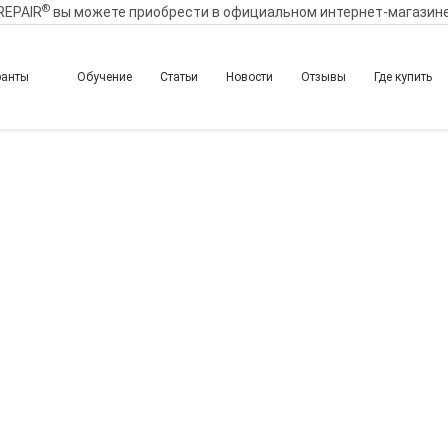
®
REPAIR
вы можете приобрести в официальном интернет-магазин
ранты
Обучение
Статьи
Новости
Отзывы
Где купить
ентованная методика о
айловой (Схема инъекц
ктивные точки).