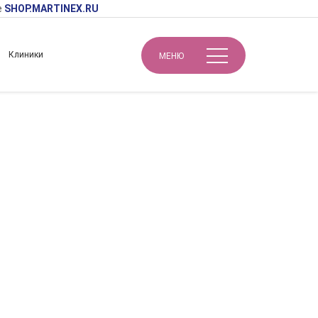
е
SHOP.MARTINEX.RU
Клиники
МЕНЮ
Авторская запатентованная методика омоложения SUPER LIFT доктора Михайловой (Схема инъекций биорепарантов в биологически активные точки).
моложения SUPER
ий биорепарантов