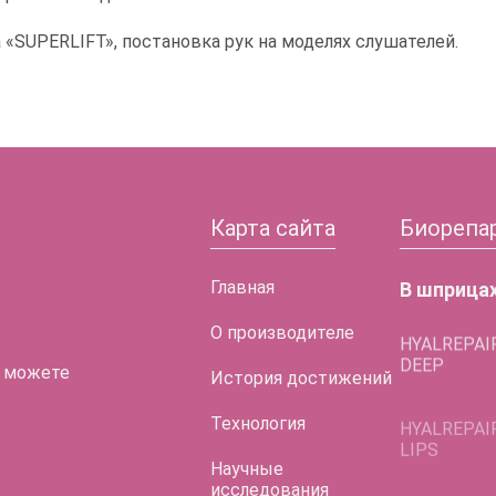
«SUPERLIFT», постановка рук на моделях слушателей.
Карта сайта
Биорепа
Главная
В шприца
О производителе
HYALREPAI
DEEP
 можете
История достижений
HYALREPAI
LIPS
Технология
HYALREPAI
Научные
LIFT EYES
исследования