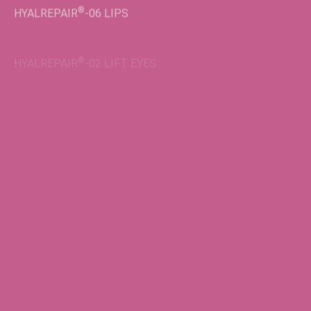
HYALREPAIR
-06
LIPS
®
HYALREPAIR
-02
LIFT EYES
Во флаконах
®
HYALREPAIR
-05
ENDO