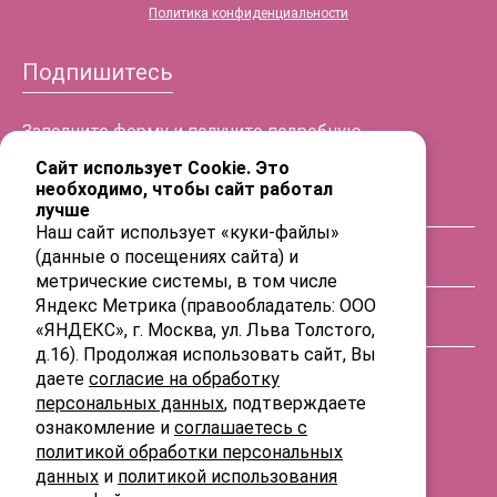
Политика конфиденциальности
Подпишитесь
Заполните форму и получите подробную
информацию!
Сайт использует Cookie. Это
необходимо, чтобы сайт работал
лучше
ФИО
Наш сайт использует «куки-файлы»
(данные о посещениях сайта) и
Телефон
метрические системы, в том числе
Яндекс Метрика (правообладатель: ООО
«ЯНДЕКС», г. Москва, ул. Льва Толстого,
E-mail
д.16). Продолжая использовать сайт, Вы
даете
согласие на обработку
персональных данных
, подтверждаете
ознакомление и
соглашаетесь с
политикой обработки персональных
данных
и
политикой использования