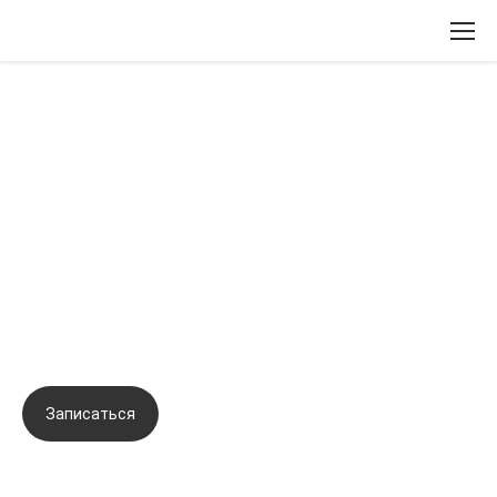
Вернуться назад
Авторская запатентованная
методика омоложения SUPER LIFT
доктора Михайловой (Схема
инъекций биорепарантов в
биологически активные точки).
Записаться
Задать вопрос
Город:
Днепр
Начало семинара:
25.09.2021