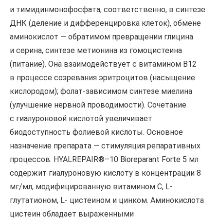
и тимидинмонофосфата, соответственно, в синтезе
ДНК (деление и дифференцировка клеток), обмене
аминокислот — обратимом превращении глицина
и серина, синтезе метионина из гомоцистеина
(питание). Она взаимодействует с витамином В12
в процессе созревания эритроцитов (насыщение
кислородом); фолат-зависимом синтезе миелина
(улучшение нервной проводимости). Сочетание
с гиалуроновой кислотой увеличивает
биодоступность фолиевой кислоты. Основное
назначение препарата — стимуляция репаративных
процессов. HYALREPAIR®–10 Bioreparant Forte 5 мл
содержит гиалуроновую кислоту в концентрации 8
мг/мл, модифицированную витамином С, L-
глутатионом, L- цистеином и цинком. Аминокислота
цистеин обладает выраженными