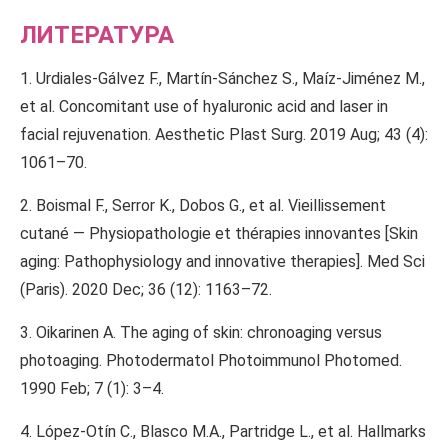
ЛИТЕРАТУРА
1. Urdiales-Gálvez F., Martín-Sánchez S., Maíz-Jiménez M.,
et al. Concomitant use of hyaluronic acid and laser in
facial rejuvenation. Aesthetic Plast Surg. 2019 Aug; 43 (4):
1061–70.
2. Boismal F., Serror K., Dobos G., et al. Vieillissement
cutané — Physiopathologie et thérapies innovantes [Skin
aging: Pathophysiology and innovative therapies]. Med Sci
(Paris). 2020 Dec; 36 (12): 1163–72.
3. Oikarinen A. The aging of skin: chronoaging versus
photoaging. Photodermatol Photoimmunol Photomed.
1990 Feb; 7 (1): 3–4.
4. López-Otín C., Blasco M.A., Partridge L., et al. Hallmarks