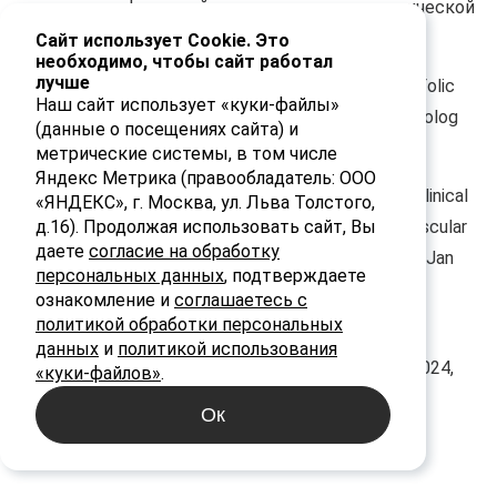
препаратов фолиевой кислоты в дерматологической
практике. Медицинские новости. 2019; №3: 294.
Сайт использует Cookie. Это
необходимо, чтобы сайт работал
лучше
14. Gisondi P., Fantuzzi F., Malerba M., Girolomoni G. Folic
Наш сайт использует «куки-файлы»
acid in general medicine and dermatology. J Dermatolog
(данные о посещениях сайта) и
Treat. 2007; 18 (3): 138–46.
метрические системы, в том числе
Яндекс Метрика (правообладатель: ООО
15. DiNicolantonio J.J., O'Keefe J.H., Wilson W. Subclinical
«ЯНДЕКС», г. Москва, ул. Льва Толстого,
magnesium deficiency: a principal driver of cardiovascular
д.16). Продолжая использовать сайт, Вы
даете
согласие на обработку
disease and a public health crisis. Open Heart. 2018 Jan
персональных данных
, подтверждаете
13; 5 (1): e000668.
ознакомление и
соглашаетесь с
политикой обработки персональных
16. Dominguez L.J.; Veronese N.; Barbagallo M.
данных
и
политикой использования
Magnesium and the Hallmarks of Aging. Nutrients 2024,
«куки-файлов»
.
16, 496.
Ок