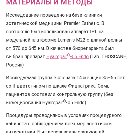
МАТЕРИАЛЫ И МЕТОДЫ
Исследование проведено на базе клиники
эстетической медицины Premier Esthetic. В
протоколе был использован аппарат IPL на
модульной платформе Lumenis M22 с длиной волны
от 570 до 645 нм. В качестве биорепаранта был
®
выбран препарат
Hyalrepair
-05 Endo
(Lab. THOSCANE,
Россия).
Исследуемая группа включала 14 женщин 35–55 лет
со II цветотипом по шкале Фицпатрика. Семь
пациентов составили контрольную группу (без
®
инъецирования Hyalrepair
-05 Endo).
Процедуры проводились в условиях процедурного
кабинета с соблюдением всех мер асептики и
антисептики. Был использован следующий