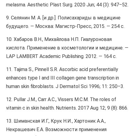
melasma. Aesthetic Plast Surg. 2020 Jun; 44 (3): 947–52.
9. Селянин М. А. [и др.]. Полисахариды в медицине
будущего. — Москва: Магистр-Пресс, 2015. — 254 с.
10. Хабаров В.Н., Михайлова Н.П. Гиалуроновая
кислота. Применение в косметологии и медицине. —
LAP LAMBERT Academic Publishing. 2012. — 164 с.
11. Tajima S., Pinnell S.R. Ascorbic acid preferentially
enhances type I and III collagen gene transcription in
human skin fibroblasts. J Dermatol Sci 1996; 11: 250–3.
12. Pullar J.M., Carr A.C., Vissers M.C.M. The roles of
vitamin c in skin health. Nutrients. 2017 Aug 12; 9 (8): 866.
13. Шиманская И.Г., Крук Н.И., Хартоник А.А.,
Некрашевич Е.А. Возможности применения