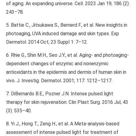
of aging: An expanding universe. Cell. 2023 Jan 19; 186 (2):
243–78.
5. Battie C., Jitsukawa S., Bernerd F., et al. New insights in
photoaging, UVA induced damage and skin types. Exp
Dermatol. 2014 Oct; 23 Suppl 1: 7–12.
6. Rhie G., Shin M.H., Seo J.Y., et al. Aging- and photoaging-
dependent changes of enzymic and nonenzymic
antioxidants in the epidermis and dermis of human skin in
vivo. J. Investig. Dermatol. 2001; 117: 1212–1217.
7. DiBernardo B.E., Pozner J.N. Intense pulsed light
therapy for skin rejuvenation. Clin Plast Surg. 2016 Jul; 43
(3): 535–40.
8. Yi J., Hong T., Zeng H., et al. A Meta-analysis-based
assessment of intense pulsed light for treatment of